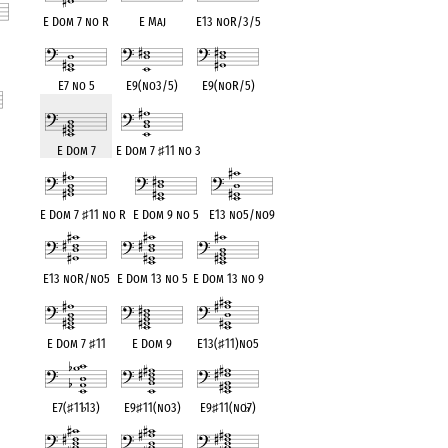
E Dom 7 no R
E Maj
E13 noR/3/5
ent
E7 no 5
E9(no3/5)
E9(noR/5)
E Dom 7
E Dom 7
♯
11 no 3
nt
E Dom 7
♯
11 no R
E Dom 9 no 5
E13 no5/no9
E13 noR/no5
E Dom 13 no 5
E Dom 13 no 9
E Dom 7
♯
11
E Dom 9
E13(
♯
11)no5
E7(
♯
11
♭
13)
E9
♯
11(no3)
E9
♯
11(no
♭
7)