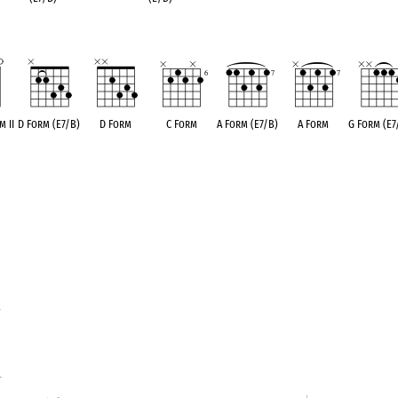
m II
D Form (E7/B)
D Form
C Form
A Form (E7/B)
A Form
G Form (E7
R
t
1