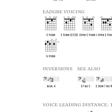
eadgbe voicing
E Form
E Form (E7/B)
Open E Form I
Open E For
G Form
inversions
see also
A
♭
Gr. 6
E7 no 5
E Dom 7 no 
OPC equivalent
OPC equivalent
OPC equivalen
voice leading distance: 