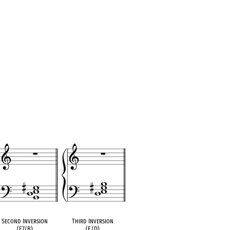
Second Inversion
Third Inversion
(E7/B)
(E/D)