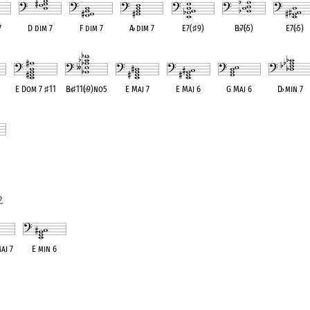
7
D dim 7
F dim 7
A
♭
dim 7
E7(
♯
9)
B
♭
7(
♭
5)
E7(
♭
5)
lent
OPC equivalent
OPC equivalent
OPC equivalent
OPC equivalent
OPC equivalent
OPC equival
E Dom 7
♯
11
B
♭
♯
11(
♭
9)no5
E Maj 7
E Maj 6
G Maj 6
D
♭
min 7
ent
OPC equivalent
OPC equivalent
OPC equivalent
OPC equivalent
OPC equivalent
OPC equivale
ent
2
aj 7
E min 6
valent
OPC equivalent