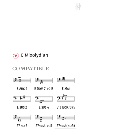
E Mixolydian
compatible
E Aug 6
E Dom 7 no R
E Maj
E sus 2
E sus 4
E13 noR/3/5
E7 no 5
E7sus4 no5
E7sus4(noR)