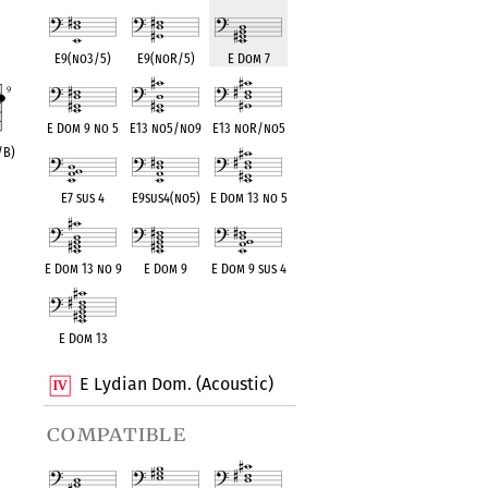
E9(no3/5)
E9(noR/5)
E Dom 7
E Dom 9 no 5
E13 no5/no9
E13 noR/no5
/B)
E7 sus 4
E9sus4(no5)
E Dom 13 no 5
E Dom 13 no 9
E Dom 9
E Dom 9 sus 4
E Dom 13
E Lydian Dom. (Acoustic)
compatible