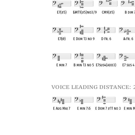
E7(
♯
5)
E
♭
M11(
♯
5)no3/9
CM9(
♯
5)
B dim 
OPC equivalent
OPC equivalent
OPC equivalent
OPC equiva
E7(
♭
9)
E Dom 13 no 9
D Fr. 6
A
♭
Fr. 6
OPC equivalent
OPC equivalent
OPC equivalent
OPC equival
E min 7
B min 13 no 5
E7sus4(add3)
E7 sus 4
OPC equivalent
OPC equivalent
OPC equivalent
OPC equival
voice leading distance: 
E Aug Maj 7
E min 7
♭
5
E Dom 7
♯
11 no 3
E min M
OPC equivalent
OPC equivalent
OPC equivalent
OPC equi