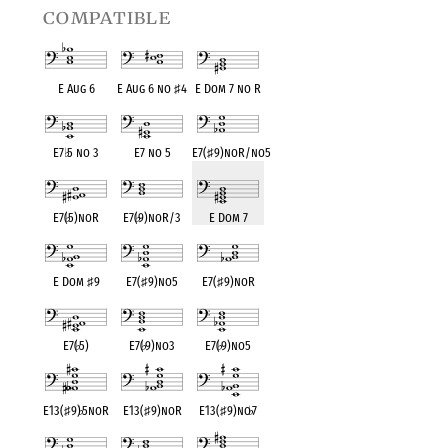
compatible
E Aug 6
E Aug 6 no
♯
4
E Dom 7 no R
E7
♭
5 no 3
E7 no 5
E7(
♯
9)noR/no5
E7(
♭
5)noR
E7(
♭
9)noR/3
E Dom 7
E Dom
♯
9
E7(
♯
9)no5
E7(
♯
9)noR
E7(
♭
5)
E7(
♭
9)no3
E7(
♭
9)no5
E13(
♯
9)
♭
5noR
E13(
♯
9)noR
E13(
♯
9)no
♭
7