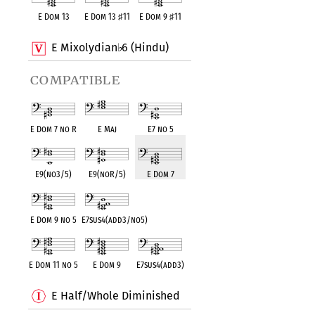
E Dom 13
E Dom 13
♯
11
E Dom 9
♯
11
E Mixolydian
6 (Hindu)
♭
compatible
E Dom 7 no R
E Maj
E7 no 5
E9(no3/5)
E9(noR/5)
E Dom 7
E Dom 9 no 5
E7sus4(add3/no5)
E Dom 11 no 5
E Dom 9
E7sus4(add3)
E Half/Whole Diminished