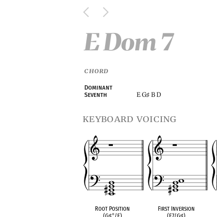
E Dom 7
CHORD
Dominant
E G
B D
Seventh
♯
keyboard voicing
Root Position
First Inversion
(G
♯
°
/E)
(E7/G
♯
)