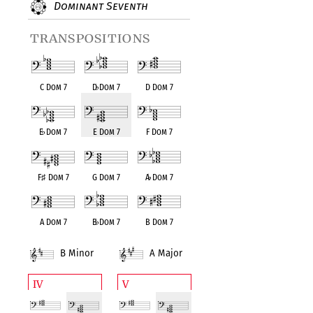
Dominant Seventh
transpositions
C Dom 7
D
♭
Dom 7
D Dom 7
E
♭
Dom 7
E Dom 7
F Dom 7
F
♯
Dom 7
G Dom 7
A
♭
Dom 7
A Dom 7
B
♭
Dom 7
B Dom 7
B Minor
A Major
IV
V