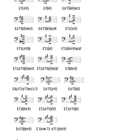
E7(
♯
9)
E7(
♭
9)
E
♯
11(
♭
9)no3
E
♯
11(
♭
9)no5
E
♯
11(
♭
9)noR
E13(
♯
9)
E13(
♯
9)
♭
5
E13(
♭
9)
E13(
♭
9
♯
9)no
♭
7
E13
♯
11(
♭
9)no5
E13
♯
11(
♭
9)no
♭
7
E7(
♭
9
♯
9)
EAlt13
♯
11no3/5
E
♯
11(
♯
9)
E
♯
11(
♭
9)
E13(
♭
9
♯
9)
E13
♯
11(#9)
E13
♯
11(
♭
9)
E
♯
11(
♭
9
♯
9)
E Dom 13
♯
11 (
♭
9
♯
9)