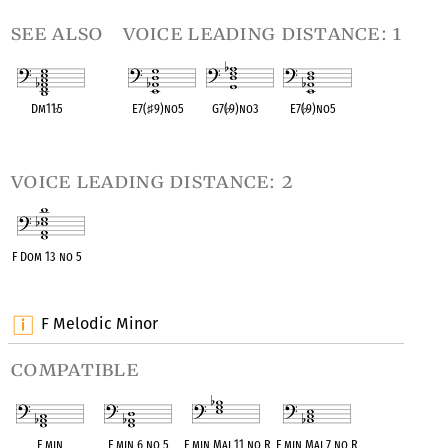
see also
voice leading distance: 1
Dm11
♭
5
E7(
♯
9)no5
G7(
♭
9)no3
E7(
♭
9)no5
OPC equivalent
OPC equivalent
OPC equivalent
OPC equivalent
voice leading distance: 2
F Dom 13 no 5
OPC equivalent
F Melodic Minor
compatible
F min
F min 6 no 5
F min Maj 11 no R
F min Maj 7 no R