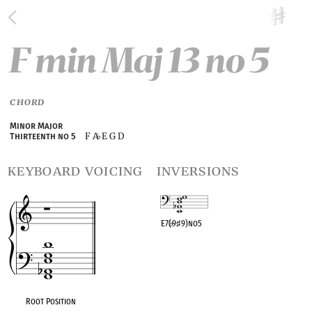
F min Maj 13 no 5
CHORD
Minor Major
F A
E G D
Thirteenth no 5
♭
keyboard voicing
inversions
E7(
♭
9
♯
9)no5
OPC equivalent
Root Position