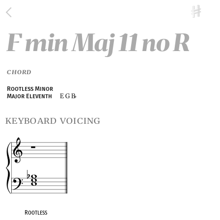
F min Maj 11 no R
CHORD
Rootless Minor
E G B
Major Eleventh
♭
keyboard voicing
Rootless