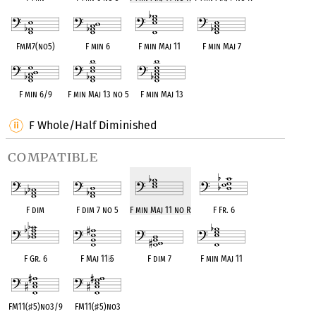
FmM7(no5)
F min 6
F min Maj 11
F min Maj 7
F min 6/9
F min Maj 13 no 5
F min Maj 13
F Whole/Half Diminished
compatible
F dim
F dim 7 no 5
F min Maj 11 no R
F Fr. 6
F Gr. 6
F Maj 11
♭
5
F dim 7
F min Maj 11
FM11(
♯
5)no3/9
FM11(
♯
5)no3