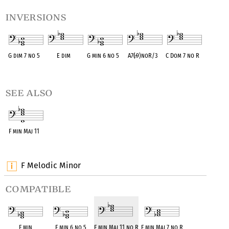
inversions
G dim 7 no 5
E dim
G min 6 no 5
A7(
♭
9)noR/3
C Dom 7 no R
OPC equivalent
OPC equivalent
OPC equivalent
OPC equivalent
OPC equivalent
see also
F min Maj 11
OPC equivalent
F Melodic Minor
compatible
F min
F min 6 no 5
F min Maj 11 no R
F min Maj 7 no R