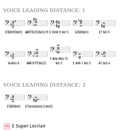
voice leading distance: 1
E7(
♭
9
♯
9)no5
A
♭
M11(
♯
5)no3/9
E Dom 9 no 5
G7(
♭
9)no3
E7 no 5
OPC equivalent
OPC equivalent
OPC equivalent
OPC equivalent
OPC equivalent
F min Maj 13
A
♭
Aug 6
A
♭
M7
♯
11(no3)
no 5
E min 7 no 5
A7 sus 4
OPC equivalent
OPC equivalent
OPC equivalent
OPC equivalent
OPC equivalent
voice leading distance: 2
E7(
♭
9)no5
E7sus4(add3/no5)
OPC equivalent
OPC equivalent
E Super Locrian