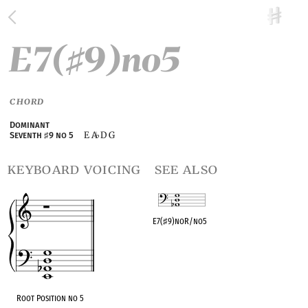
E7(
9)no5
♯
CHORD
Dominant
E A
D G
Seventh
♯
9 no 5
♭
keyboard voicing
see also
E7(
♯
9)noR/no5
OPC equivalent
Root Position no 5