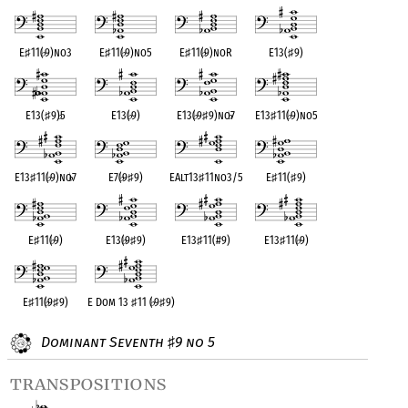
E
♯
11(
♭
9)no3
E
♯
11(
♭
9)no5
E
♯
11(
♭
9)noR
E13(
♯
9)
E13(
♯
9)
♭
5
E13(
♭
9)
E13(
♭
9
♯
9)no
♭
7
E13
♯
11(
♭
9)no5
E13
♯
11(
♭
9)no
♭
7
E7(
♭
9
♯
9)
EAlt13
♯
11no3/5
E
♯
11(
♯
9)
E
♯
11(
♭
9)
E13(
♭
9
♯
9)
E13
♯
11(#9)
E13
♯
11(
♭
9)
E
♯
11(
♭
9
♯
9)
E Dom 13
♯
11 (
♭
9
♯
9)
Dominant Seventh
9 no 5
♯
transpositions