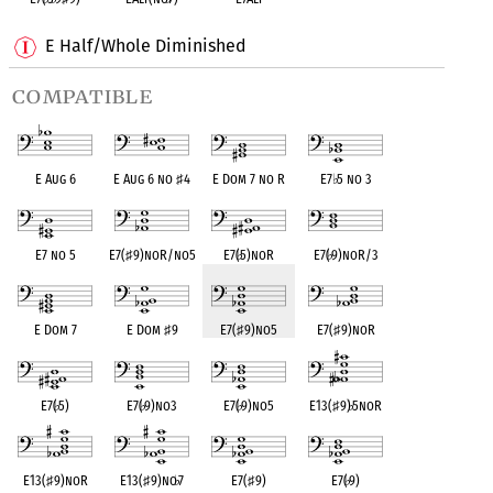
E Half/Whole Diminished
compatible
E Aug 6
E Aug 6 no
♯
4
E Dom 7 no R
E7
♭
5 no 3
E7 no 5
E7(
♯
9)noR/no5
E7(
♭
5)noR
E7(
♭
9)noR/3
E Dom 7
E Dom
♯
9
E7(
♯
9)no5
E7(
♯
9)noR
E7(
♭
5)
E7(
♭
9)no3
E7(
♭
9)no5
E13(
♯
9)
♭
5noR
E13(
♯
9)noR
E13(
♯
9)no
♭
7
E7(
♯
9)
E7(
♭
9)