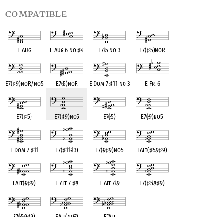
compatible
E Aug
E Aug 6 no
♯
4
E7
♭
5 no 3
E7(
♯
5)noR
E7(
♯
9)noR/no5
E7(
♭
5)noR
E Dom 7
♯
11 no 3
E Fr. 6
E7(
♯
5)
E7(
♯
9)no5
E7(
♭
5)
E7(
♭
9)no5
E Dom 7
♯
11
E7(
♯
11
♭
13)
E7(
♭
9
♯
9)no5
EAlt(
♯
5
♭
9
♯
9)
EAlt(
♭
9
♯
9)
E Alt 7
♯
9
E Alt 7
♭
9
E7(
♯
5
♭
9
♯
9)
E7(
♭
5
♭
9
♯
9)
EAlt(no
♭
7)
E7Alt