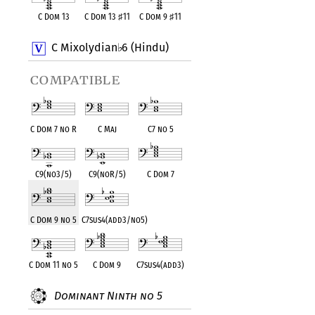
C Dom 13
C Dom 13
♯
11
C Dom 9
♯
11
C Mixolydian
6 (Hindu)
♭
compatible
C Dom 7 no R
C Maj
C7 no 5
C9(no3/5)
C9(noR/5)
C Dom 7
C Dom 9 no 5
C7sus4(add3/no5)
C Dom 11 no 5
C Dom 9
C7sus4(add3)
Dominant Ninth no 5