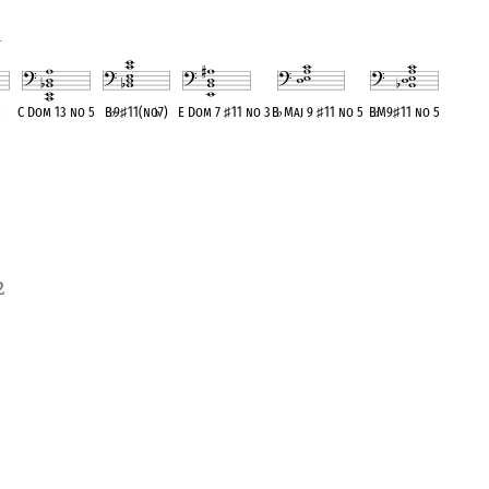
1
5
C Dom 13 no 5
B
♭
9
♯
11(no
♭
7)
E Dom 7
♯
11 no 3
B
♭
Maj 9
♯
11 no 5
B
♭
M9
♯
11 no 5
ent
OPC equivalent
OPC equivalent
OPC equivalent
OPC equivalent
OPC equivalent
2