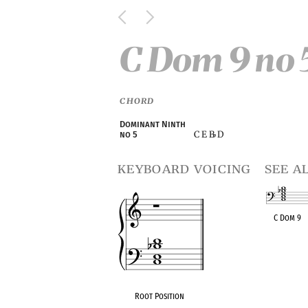
C Dom 9 no 
CHORD
Dominant Ninth
C E B
D
no 5
♭
keyboard voicing
see a
C Dom 9
OPC equivalen
Root Position