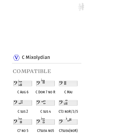
C Mixolydian
compatible
C Aug 6
C Dom 7 no R
C Maj
C sus 2
C sus 4
C13 noR/3/5
C7 no 5
C7sus4 no5
C7sus4(noR)