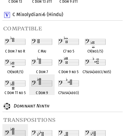
C Dom 13
C Dom 13
♯
11
C Dom 9
♯
11
C Mixolydian
6 (Hindu)
♭
compatible
C Dom 7 no R
C Maj
C7 no 5
C9(no3/5)
C9(noR/5)
C Dom 7
C Dom 9 no 5
C7sus4(add3/no5)
C Dom 11 no 5
C Dom 9
C7sus4(add3)
Dominant Ninth
transpositions