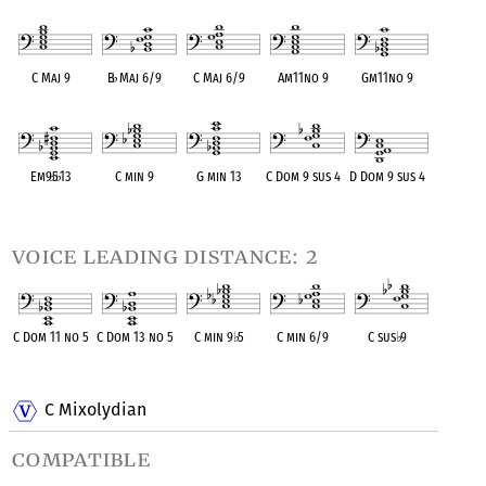
OPC equivalent
OPC equivalent
OPC equivalent
OPC equivalent
OPC equivalent
C Maj 9
B
♭
Maj 6/9
C Maj 6/9
Am11no 9
Gm11no 9
OPC equivalent
OPC equivalent
OPC equivalent
OPC equivalent
OPC equivalent
Em9
♭
5
♭
13
C min 9
G min 13
C Dom 9 sus 4
D Dom 9 sus 4
OPC equivalent
OPC equivalent
OPC equivalent
OPC equivalent
OPC equivalent
voice leading distance: 2
C Dom 11 no 5
C Dom 13 no 5
C min 9
♭
5
C min 6/9
C sus
♭
9
OPC equivalent
OPC equivalent
OPC equivalent
OPC equivalent
OPC equivalent
C Mixolydian
compatible