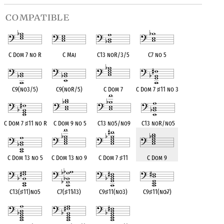
compatible
C Dom 7 no R
C Maj
C13 noR/3/5
C7 no 5
C9(no3/5)
C9(noR/5)
C Dom 7
C Dom 7
♯
11 no 3
C Dom 7
♯
11 no R
C Dom 9 no 5
C13 no5/no9
C13 noR/no5
C Dom 13 no 5
C Dom 13 no 9
C Dom 7
♯
11
C Dom 9
C13(
♯
11)no5
C7(
♯
11
♭
13)
C9
♯
11(no3)
C9
♯
11(no
♭
7)