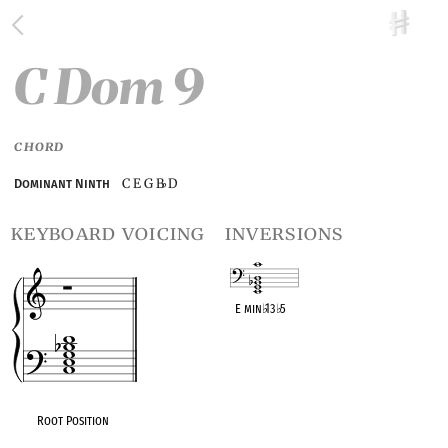
C Dom 9
CHORD
C E G B
D
Dominant Ninth
♭
keyboard voicing
inversions
E min
♭
13
♭
5
OPC equivalent
Root Position