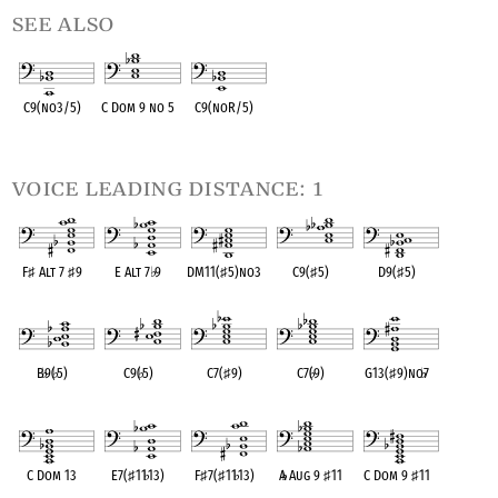
see also
C9(no3/5)
C Dom 9 no 5
C9(noR/5)
OPC equivalent
OPC equivalent
OPC equivalent
voice leading distance: 1
F
♯
Alt 7
♯
9
E Alt 7
♭
9
DM11(
♯
5)no3
C9(
♯
5)
D9(
♯
5)
OPC equivalent
OPC equivalent
OPC equivalent
OPC equivalent
OPC equivalent
B
♭
9(
♭
5)
C9(
♭
5)
C7(
♯
9)
C7(
♭
9)
G13(
♯
9)no
♭
7
OPC equivalent
OPC equivalent
OPC equivalent
OPC equivalent
OPC equivalent
C Dom 13
E7(
♯
11
♭
13)
F
♯
7(
♯
11
♭
13)
A
♭
Aug 9
♯
11
C Dom 9
♯
11