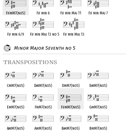
F
♯
mM7(no5)
F
♯
min 6
F
♯
min Maj 11
F
♯
min Maj 7
F
♯
min 6/9
F
♯
min Maj 13 no 5
F
♯
min Maj 13
Minor Major Seventh no 5
transpositions
CmM7(no5)
D
♭
mM7(no5)
DmM7(no5)
E
♭
mM7(no5)
EmM7(no5)
FmM7(no5)
F
♯
mM7(no5)
GmM7(no5)
A
♭
mM7(no5)
AmM7(no5)
B
♭
mM7(no5)
BmM7(no5)