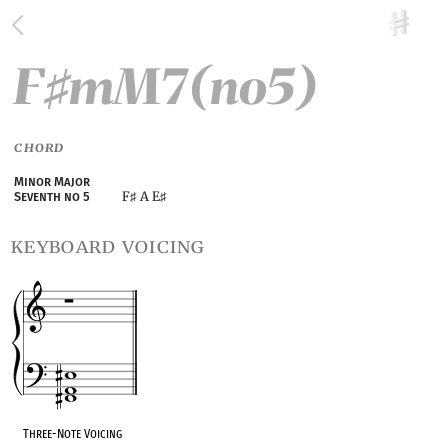
F
mM7(no5)
♯
CHORD
Minor Major
F
A E
Seventh no 5
♯
♯
keyboard voicing
Three-Note Voicing