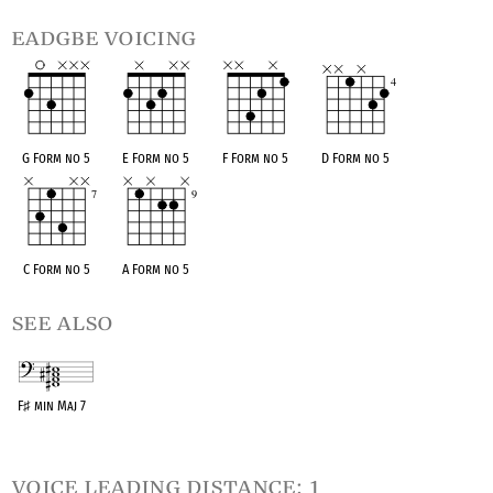
eadgbe voicing
G Form no 5
E Form no 5
F Form no 5
D Form no 5
C Form no 5
A Form no 5
see also
F
♯
min Maj 7
OPC equivalent
voice leading distance: 1