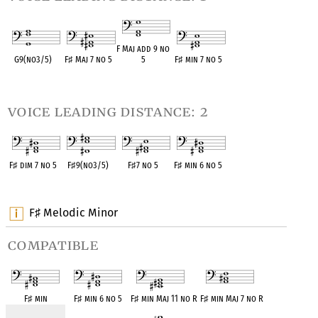
F Maj add 9 no
G9(no3/5)
F
♯
Maj 7 no 5
5
F
♯
min 7 no 5
OPC equivalent
OPC equivalent
OPC equivalent
OPC equivalent
voice leading distance: 2
F
♯
dim 7 no 5
F
♯
9(no3/5)
F
♯
7 no 5
F
♯
min 6 no 5
OPC equivalent
OPC equivalent
OPC equivalent
OPC equivalent
F
Melodic Minor
♯
compatible
F
♯
min
F
♯
min 6 no 5
F
♯
min Maj 11 no R
F
♯
min Maj 7 no R