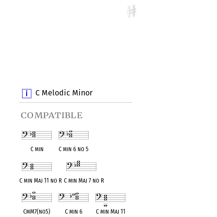
C Melodic Minor
compatible
C min
C min 6 no 5
C min Maj 11 no R
C min Maj 7 no R
CmM7(no5)
C min 6
C min Maj 11