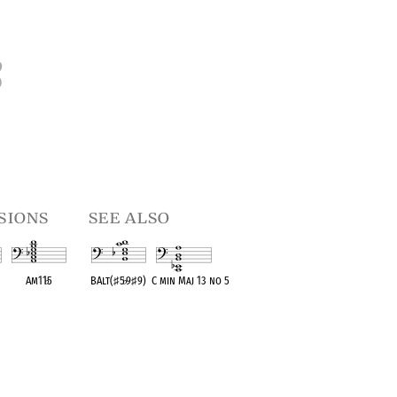
3
sions
see also
Am11
♭
5
BAlt(
♯
5
♭
9
♯
9)
C min Maj 13 no 5
t
OPC equivalent
OPC equivalent
OPC equivalent