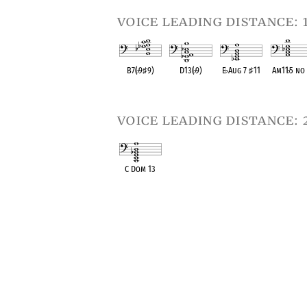
voice leading distance: 
B7(
♭
9
♯
9)
D13(
♭
9)
E
♭
Aug 7
♯
11
Am11
♭
5 no
OPC equivalent
OPC equivalent
OPC equivalent
OPC equival
voice leading distance: 
C Dom 13
OPC equivalent