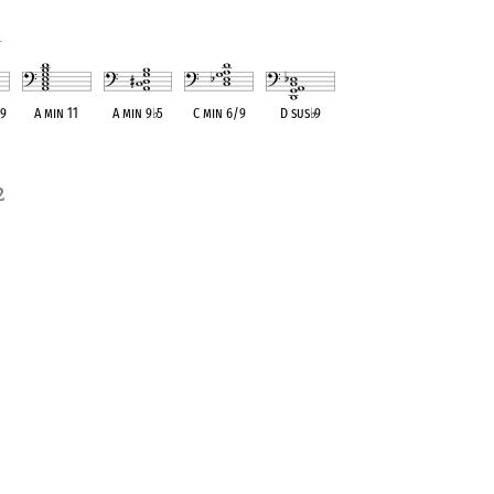
1
 9
A min 11
A min 9
♭
5
C min 6/9
D sus
♭
9
ent
OPC equivalent
OPC equivalent
OPC equivalent
OPC equivalent
2