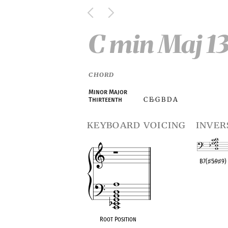
C min Maj 1
CHORD
Minor Major
C E
G B D A
Thirteenth
♭
keyboard voicing
inver
B7(
♯
5
♭
9
♯
9)
OPC equivalen
Root Position