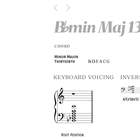
B
min Maj 1
♭
CHORD
Minor Major
B
D
F A C G
Thirteenth
♭
♭
keyboard voicing
inver
A7(
♯
5
♭
9
♯
9)
OPC equivalen
Root Position