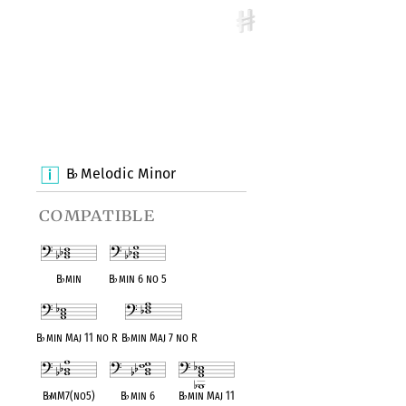
B
Melodic Minor
♭
compatible
B
♭
min
B
♭
min 6 no 5
B
♭
min Maj 11 no R
B
♭
min Maj 7 no R
B
♭
mM7(no5)
B
♭
min 6
B
♭
min Maj 11