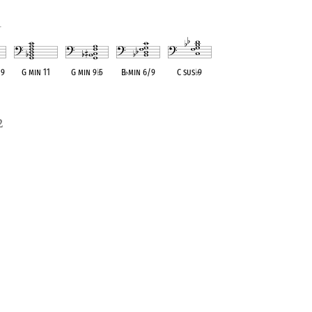
1
 9
G min 11
G min 9
♭
5
B
♭
min 6/9
C sus
♭
9
ent
OPC equivalent
OPC equivalent
OPC equivalent
OPC equivalent
2