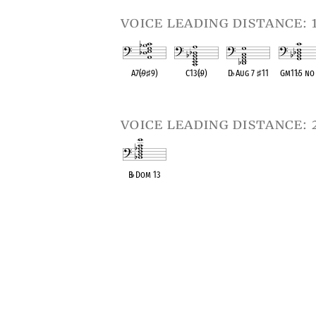
voice leading distance: 
A7(
♭
9
♯
9)
C13(
♭
9)
D
♭
Aug 7
♯
11
Gm11
♭
5 no
OPC equivalent
OPC equivalent
OPC equivalent
OPC equival
voice leading distance: 
B
♭
Dom 13
OPC equivalent