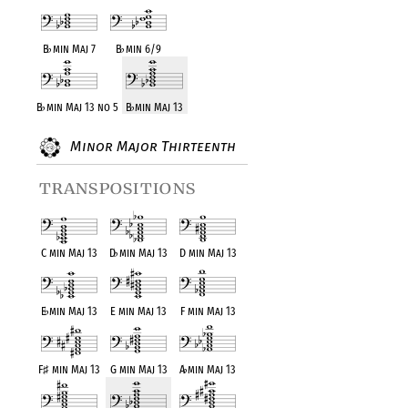
B
♭
min Maj 7
B
♭
min 6/9
B
♭
min Maj 13 no 5
B
♭
min Maj 13
Minor Major Thirteenth
transpositions
C min Maj 13
D
♭
min Maj 13
D min Maj 13
E
♭
min Maj 13
E min Maj 13
F min Maj 13
F
♯
min Maj 13
G min Maj 13
A
♭
min Maj 13