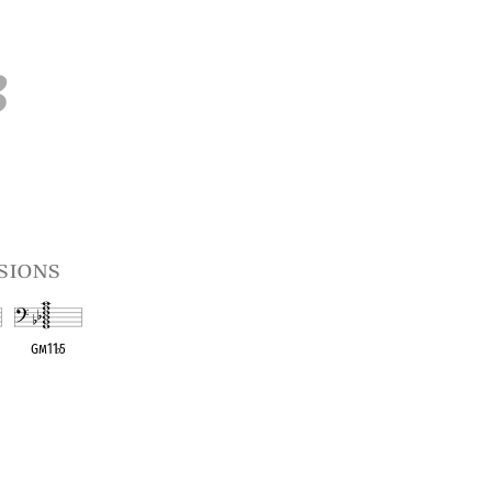
3
sions
Gm11
♭
5
t
OPC equivalent