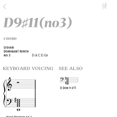
D9
11(no3)
♯
CHORD
Lydian
Dominant Ninth
D A C E G
no 3
♯
keyboard voicing
see also
D Dom 9
♯
11
OPC equivalent