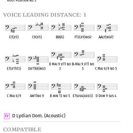
Root Position no 3
voice leading distance: 1
E7(
♯
5)
C9(
♯
5)
B
♭
9(
♭
5)
F13(
♯
9)no
♭
7
A
♭
Alt(no
♭
7)
OPC equivalent
OPC equivalent
OPC equivalent
OPC equivalent
OPC equivalent
D Maj 9
♯
11 no
B
♭
Maj 9
♯
11 no
E7(
♯
11
♭
13)
D
♯
11(
♭
9)no3
3
5
C Maj 6/9 no 5
OPC equivalent
OPC equivalent
OPC equivalent
OPC equivalent
OPC equivalent
C Maj 6/9
Am11no 9
B min 13 no 5
E7sus4(add3)
D Dom 9 sus 4
OPC equivalent
OPC equivalent
OPC equivalent
OPC equivalent
OPC equivalent
D Lydian Dom. (Acoustic)
compatible