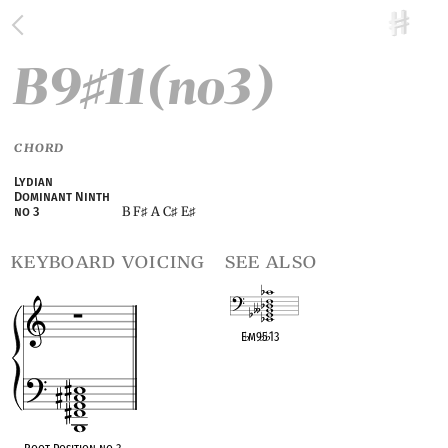
B9
11(no3)
♯
CHORD
Lydian
Dominant Ninth
B F
A C
E
no 3
♯
♯
♯
keyboard voicing
see also
E
♭
m9
♭
5
♭
13
OPC equivalent