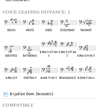
Root Position no 3
voice leading distance: 1
D
♭
7(
♯
5)
A9(
♯
5)
G9(
♭
5)
D13(
♯
9)no
♭
7
FAlt(no
♭
7)
OPC equivalent
OPC equivalent
OPC equivalent
OPC equivalent
OPC equivalent
B Maj 9
♯
11 no
G Maj 9
♯
11 no
D
♭
7(
♯
11
♭
13)
B
♯
11(
♭
9)no3
3
5
A Maj 6/9 no 5
OPC equivalent
OPC equivalent
OPC equivalent
OPC equivalent
OPC equivalent
A Maj 6/9
F
♯
m11no 9
A
♭
min 13 no 5
D
♭
7sus4(add3)
B Dom 9 sus 4
OPC equivalent
OPC equivalent
OPC equivalent
OPC equivalent
OPC equivalent
B Lydian Dom. (Acoustic)
compatible