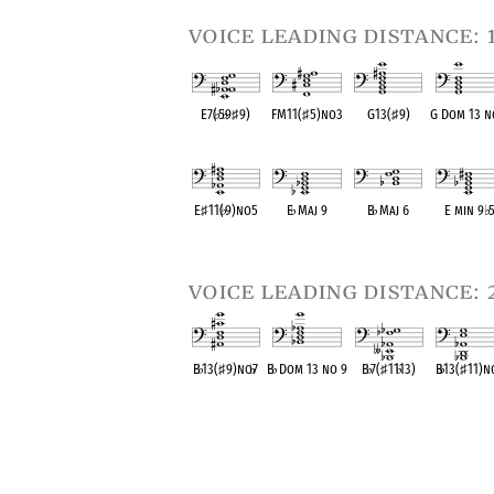
voice leading distance: 
E7(
♭
5
♭
9
♯
9)
FM11(
♯
5)no3
G13(
♯
9)
G Dom 13 n
OPC equivalent
OPC equivalent
OPC equivalent
OPC equival
E
♯
11(
♭
9)no5
E
♭
Maj 9
B
♭
Maj 6
E min 9
♭
OPC equivalent
OPC equivalent
OPC equivalent
OPC equival
voice leading distance: 
B
♭
13(
♯
9)no
♭
7
B
♭
Dom 13 no 9
B
♭
7(
♯
11
♭
13)
B
♭
13(
♯
11)n
OPC equivalent
OPC equivalent
OPC equivalent
OPC equival