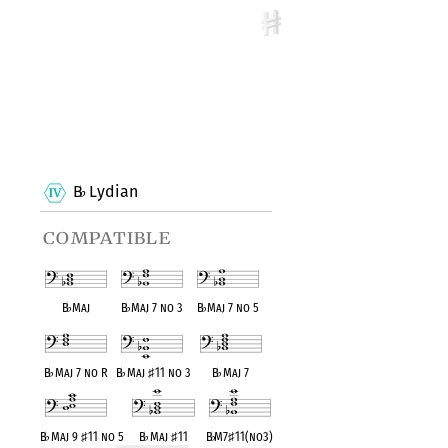
B
Lydian
♭
compatible
B
♭
Maj
B
♭
Maj 7 no 3
B
♭
Maj 7 no 5
B
♭
Maj 7 no R
B
♭
Maj
♯
11 no 3
B
♭
Maj 7
B
♭
Maj 9
♯
11 no 5
B
♭
Maj
♯
11
B
♭
M7
♯
11(no3)