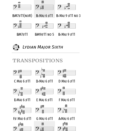
B
♭
M7
♯
11(noR)
B
♭
Maj 6
♯
11
B
♭
Maj 9
♯
11 no 3
B
♭
M7
♯
11
B
♭
M9
♯
11 no 5
B
♭
Maj 9
♯
11
Lydian Major Sixth
transpositions
C Maj 6
♯
11
D
♭
Maj 6
♯
11
D Maj 6
♯
11
E
♭
Maj 6
♯
11
E Maj 6
♯
11
F Maj 6
♯
11
F
♯
Maj 6
♯
11
G Maj 6
♯
11
A
♭
Maj 6
♯
11