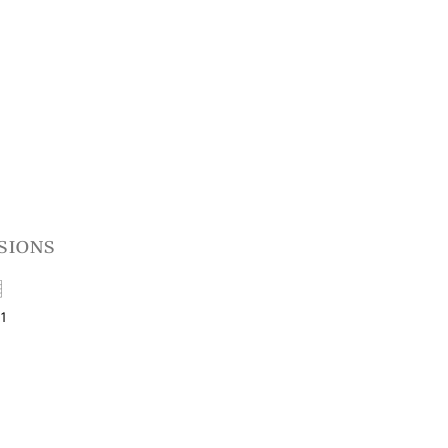
sions
11
t