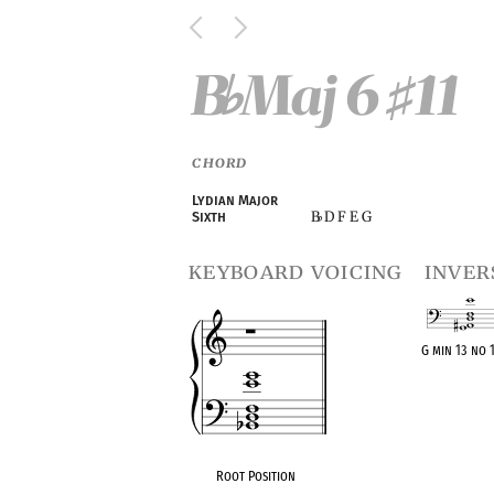
B
Maj 6
11
♭
♯
CHORD
Lydian Major
B
D F E G
Sixth
♭
keyboard voicing
inver
G min 13 no 
OPC equivalen
Root Position