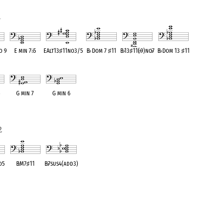
1
o 9
E min 7
♭
5
EAlt13
♯
11no3/5
B
♭
Dom 7
♯
11
B
♭
13
♯
11(
♭
9)no
♭
7
B
♭
Dom 13
♯
11
ent
OPC equivalent
OPC equivalent
OPC equivalent
OPC equivalent
OPC equivalent
5
G min 7
G min 6
ent
OPC equivalent
OPC equivalent
2
o5
B
♭
M7
♯
11
B
♭
7sus4(add3)
ent
OPC equivalent
OPC equivalent