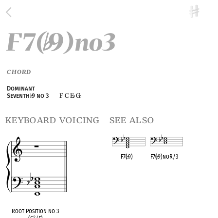
F7(
9)no3
♭
CHORD
Dominant
F C E
G
Seventh
♭
9 no 3
♭
♭
keyboard voicing
see also
F7(
♭
9)
F7(
♭
9)noR/3
OPC equivalent
OPC equivalent
Root Position no 3