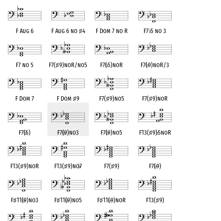
F Aug 6
F Aug 6 no
♯
4
F Dom 7 no R
F7
♭
5 no 3
F7 no 5
F7(
♯
9)noR/no5
F7(
♭
5)noR
F7(
♭
9)noR/3
F Dom 7
F Dom
♯
9
F7(
♯
9)no5
F7(
♯
9)noR
F7(
♭
5)
F7(
♭
9)no3
F7(
♭
9)no5
F13(
♯
9)
♭
5noR
F13(
♯
9)noR
F13(
♯
9)no
♭
7
F7(
♯
9)
F7(
♭
9)
F
♯
11(
♭
9)no3
F
♯
11(
♭
9)no5
F
♯
11(
♭
9)noR
F13(
♯
9)