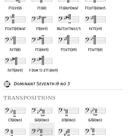
F13(
♯
9)
♭
5
F13(
♭
9)
F13(
♭
9
♯
9)no
♭
7
F13
♯
11(
♭
9)no5
F13
♯
11(
♭
9)no
♭
7
F7(
♭
9
♯
9)
FAlt13
♯
11no3/5
F
♯
11(
♯
9)
F
♯
11(
♭
9)
F13(
♭
9
♯
9)
F13
♯
11(#9)
F13
♯
11(
♭
9)
F
♯
11(
♭
9
♯
9)
F Dom 13
♯
11 (
♭
9
♯
9)
Dominant Seventh
9 no 3
♭
transpositions
C7(
♭
9)no3
D
♭
7(
♭
9)no3
D7(
♭
9)no3
E
♭
7(
♭
9)no3