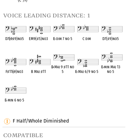
(C
°
/F)
voice leading distance: 1
D7(
♭
9
♯
9)no5
EM9(
♯
5)no3
E
♭
dim 7 no 5
C dim
D7(
♯
9)no5
OPC equivalent
OPC equivalent
OPC equivalent
OPC equivalent
OPC equivalent
D
♭
Maj 9
♯
11 no
E
♭
min Maj 13
F
♯
11(
♭
9)no3
B Maj
♯
11
5
E
♭
Maj 6/9 no 5
no 5
OPC equivalent
OPC equivalent
OPC equivalent
OPC equivalent
OPC equivalent
E
♭
min 6 no 5
OPC equivalent
F Half/Whole Diminished
compatible