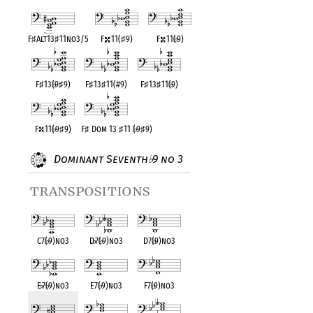
F
♯
Alt13
♯
11no3/5
F
11(
♯
9)
F
11(
♭
9)
F
♯
13(
♭
9
♯
9)
F
♯
13
♯
11(#9)
F
♯
13
♯
11(
♭
9)
F
11(
♭
9
♯
9)
F
♯
Dom 13
♯
11 (
♭
9
♯
9)
Dominant Seventh
9 no 3
♭
transpositions
C7(
♭
9)no3
D
♭
7(
♭
9)no3
D7(
♭
9)no3
E
♭
7(
♭
9)no3
E7(
♭
9)no3
F7(
♭
9)no3