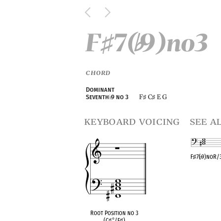
F
7(
9)no3
♯
♭
CHORD
Dominant
F
C
E G
Seventh
♭
9 no 3
♯
♯
keyboard voicing
see a
F
♯
7(
♭
9)noR/
OPC equivalen
Root Position no 3
(C
♯
°
/F
♯
)