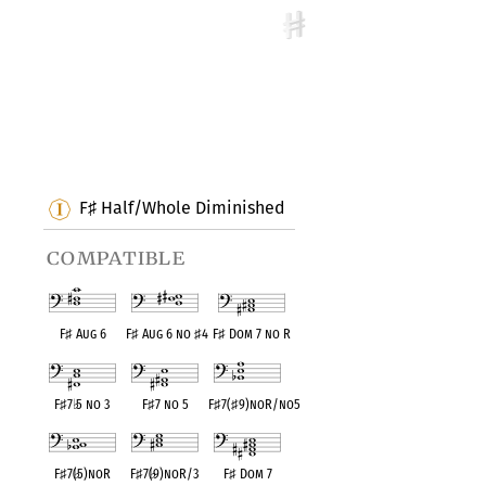
F
Half/Whole Diminished
♯
compatible
F
♯
Aug 6
F
♯
Aug 6 no
♯
4
F
♯
Dom 7 no R
F
♯
7
♭
5 no 3
F
♯
7 no 5
F
♯
7(
♯
9)noR/no5
F
♯
7(
♭
5)noR
F
♯
7(
♭
9)noR/3
F
♯
Dom 7