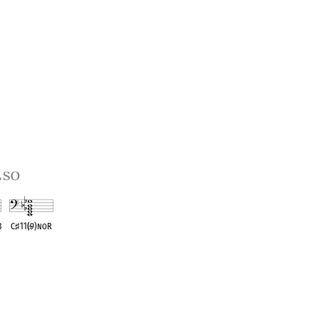
lso
3
C
♯
11(
♭
9)noR
t
OPC equivalent