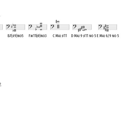
1
E
♭
7(
♯
9)no5
F
11(
♭
9)no3
C Maj
♯
11
D Maj 9
♯
11 no 5
E Maj 6/9 no 5
ent
OPC equivalent
OPC equivalent
OPC equivalent
OPC equivalent
OPC equivalent
2