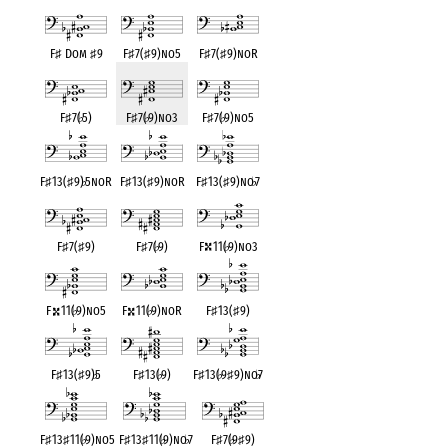
F
♯
Dom
♯
9
F
♯
7(
♯
9)no5
F
♯
7(
♯
9)noR
F
♯
7(
♭
5)
F
♯
7(
♭
9)no3
F
♯
7(
♭
9)no5
F
♯
13(
♯
9)
♭
5noR
F
♯
13(
♯
9)noR
F
♯
13(
♯
9)no
♭
7
F
♯
7(
♯
9)
F
♯
7(
♭
9)
F
11(
♭
9)no3
F
11(
♭
9)no5
F
11(
♭
9)noR
F
♯
13(
♯
9)
F
♯
13(
♯
9)
♭
5
F
♯
13(
♭
9)
F
♯
13(
♭
9
♯
9)no
♭
7
F
♯
13
♯
11(
♭
9)no5
F
♯
13
♯
11(
♭
9)no
♭
7
F
♯
7(
♭
9
♯
9)