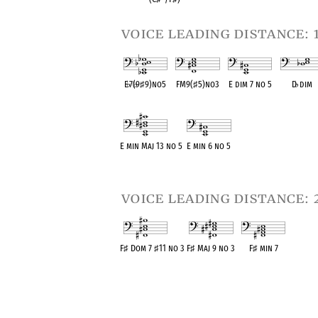
voice leading distance: 
E
♭
7(
♭
9
♯
9)no5
FM9(
♯
5)no3
E dim 7 no 5
D
♭
dim
OPC equivalent
OPC equivalent
OPC equivalent
OPC equival
E min Maj 13 no 5
E min 6 no 5
OPC equivalent
OPC equivalent
voice leading distance: 
F
♯
Dom 7
♯
11 no 3
F
♯
Maj 9 no 3
F
♯
min 7
OPC equivalent
OPC equivalent
OPC equivalent