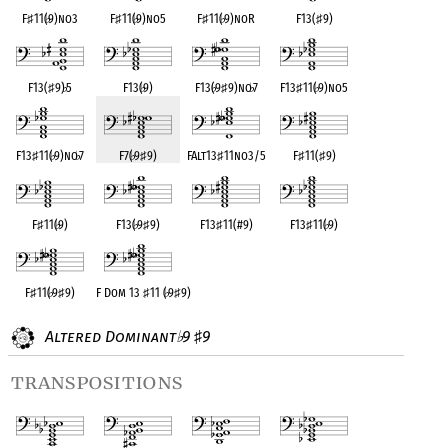
F
♯
11(
♭
9)no3
F
♯
11(
♭
9)no5
F
♯
11(
♭
9)noR
F13(
♯
9)
F13(
♯
9)
♭
5
F13(
♭
9)
F13(
♭
9
♯
9)no
♭
7
F13
♯
11(
♭
9)no5
F13
♯
11(
♭
9)no
♭
7
F7(
♭
9
♯
9)
FAlt13
♯
11no3/5
F
♯
11(
♯
9)
F
♯
11(
♭
9)
F13(
♭
9
♯
9)
F13
♯
11(#9)
F13
♯
11(
♭
9)
F
♯
11(
♭
9
♯
9)
F Dom 13
♯
11 (
♭
9
♯
9)
Altered Dominant
9
9
♭
♯
transpositions