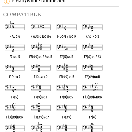
F Half/Whole Diminished
compatible
F Aug 6
F Aug 6 no
♯
4
F Dom 7 no R
F7
♭
5 no 3
F7 no 5
F7(
♯
9)noR/no5
F7(
♭
5)noR
F7(
♭
9)noR/3
F Dom 7
F Dom
♯
9
F7(
♯
9)no5
F7(
♯
9)noR
F7(
♭
5)
F7(
♭
9)no3
F7(
♭
9)no5
F13(
♯
9)
♭
5noR
F13(
♯
9)noR
F13(
♯
9)no
♭
7
F7(
♯
9)
F7(
♭
9)