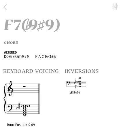
F7(
9
9)
♭
♯
CHORD
Altered
F A C E
G
G
Dominant
♭
9
♯
9
♭
♭
♯
keyboard voicing
inversions
A
♭
13(
♭
9)
OPC equivalent
Root Position
♭
9
♯
9