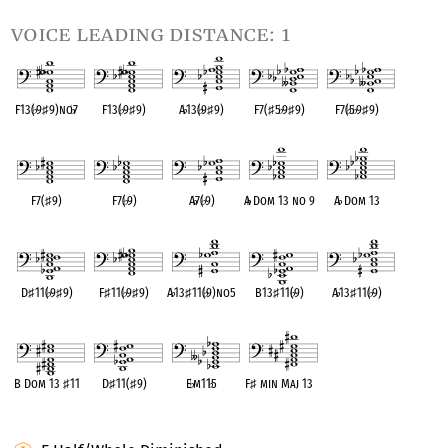
voice leading distance: 1
F13(
♭
9
♯
9)no
♭
7
F13(
♭
9
♯
9)
A
♭
13(
♭
9
♯
9)
F7(
♯
5
♭
9
♯
9)
F7(
♭
5
♭
9
♯
9)
OPC equivalent
OPC equivalent
OPC equivalent
OPC equivalent
OPC equivalent
F7(
♯
9)
F7(
♭
9)
A
♭
7(
♭
9)
A
♭
Dom 13 no 9
A
♭
Dom 13
OPC equivalent
OPC equivalent
OPC equivalent
OPC equivalent
OPC equivalent
D
♯
11(
♭
9
♯
9)
F
♯
11(
♭
9
♯
9)
A
♭
13
♯
11(
♭
9)no5
B13
♯
11(
♭
9)
A
♭
13
♯
11(
♭
9)
OPC equivalent
OPC equivalent
OPC equivalent
OPC equivalent
OPC equivalent
B Dom 13
♯
11
D
♯
11(
♯
9)
E
♭
m11
♭
5
F
♯
min Maj 13
OPC equivalent
OPC equivalent
OPC equivalent
OPC equivalent