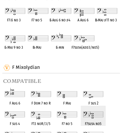
F7
♭
5 no 3
F7 no 5
E
♭
Aug 6 no
♯
4
A Aug 6
B
♭
Maj
♯
11 no 3
OPC equivalent
OPC equivalent
OPC equivalent
OPC equivalent
OPC equivalent
E
♭
Maj 9 no 3
B
♭
Maj
E
♭
min
F7sus4(add3/no5)
OPC equivalent
OPC equivalent
OPC equivalent
OPC equivalent
F Mixolydian
compatible
F Aug 6
F Dom 7 no R
F Maj
F sus 2
F sus 4
F13 noR/3/5
F7 no 5
F7sus4 no5