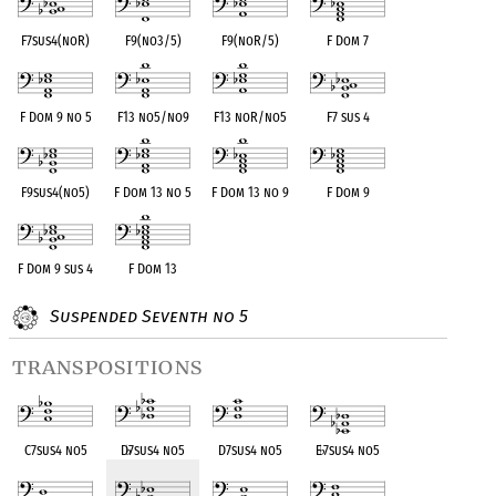
F7sus4(noR)
F9(no3/5)
F9(noR/5)
F Dom 7
F Dom 9 no 5
F13 no5/no9
F13 noR/no5
F7 sus 4
F9sus4(no5)
F Dom 13 no 5
F Dom 13 no 9
F Dom 9
F Dom 9 sus 4
F Dom 13
Suspended Seventh no 5
transpositions
C7sus4 no5
D
♭
7sus4 no5
D7sus4 no5
E
♭
7sus4 no5