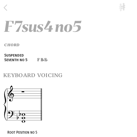
F7sus4 no5
CHORD
Suspended
F B
E
Seventh no 5
♭
♭
keyboard voicing
Root Position no 5