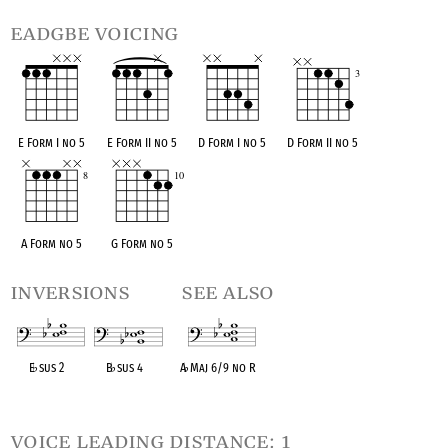
eadgbe voicing
E Form I no 5
E Form II no 5
D Form I no 5
D Form II no 5
A Form no 5
G Form no 5
inversions
see also
E
♭
sus 2
B
♭
sus 4
A
♭
Maj 6/9 no R
OPC equivalent
OPC equivalent
OPC equivalent
voice leading distance: 1