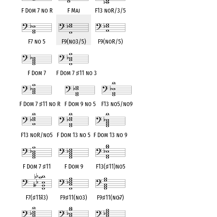
F Dom 7 no R
F Maj
F13 noR/3/5
F7 no 5
F9(no3/5)
F9(noR/5)
F Dom 7
F Dom 7
♯
11 no 3
F Dom 7
♯
11 no R
F Dom 9 no 5
F13 no5/no9
F13 noR/no5
F Dom 13 no 5
F Dom 13 no 9
F Dom 7
♯
11
F Dom 9
F13(
♯
11)no5
F7(
♯
11
♭
13)
F9
♯
11(no3)
F9
♯
11(no
♭
7)