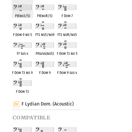
F9(no3/5)
F9(noR/5)
F Dom 7
F Dom 9 no 5
F13 no5/no9
F13 noR/no5
F7 sus 4
F9sus4(no5)
F Dom 13 no 5
F Dom 13 no 9
F Dom 9
F Dom 9 sus 4
F Dom 13
F Lydian Dom. (Acoustic)
compatible