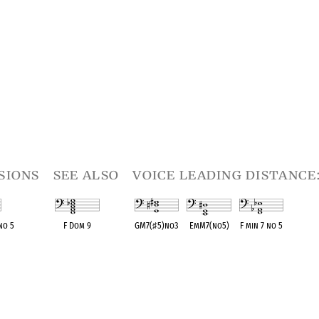
sions
see also
voice leading distance:
no 5
F Dom 9
GM7(
♯
5)no3
EmM7(no5)
F min 7 no 5
ent
OPC equivalent
OPC equivalent
OPC equivalent
OPC equivalent