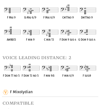
OPC equivalent
OPC equivalent
OPC equivalent
OPC equivalent
OPC equivalent
F Maj 9
E
♭
Maj 6/9
F Maj 6/9
Cm11no 9
Dm11no 9
OPC equivalent
OPC equivalent
OPC equivalent
OPC equivalent
OPC equivalent
Am9
♭
5
♭
13
F min 9
C min 13
F Dom 9 sus 4
G Dom 9 sus 4
OPC equivalent
OPC equivalent
OPC equivalent
OPC equivalent
OPC equivalent
voice leading distance: 2
F Dom 11 no 5
F Dom 13 no 5
F min 9
♭
5
F min 6/9
F sus
♭
9
OPC equivalent
OPC equivalent
OPC equivalent
OPC equivalent
OPC equivalent
F Mixolydian
compatible