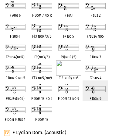
F Aug 6
F Dom 7 no R
F Maj
F sus 2
F sus 4
F13 noR/3/5
F7 no 5
F7sus4 no5
F7sus4(noR)
F9(no3/5)
F9(noR/5)
F Dom 7
F Dom 9 no 5
F13 no5/no9
F13 noR/no5
F7 sus 4
F9sus4(no5)
F Dom 13 no 5
F Dom 13 no 9
F Dom 9
F Dom 9 sus 4
F Dom 13
F Lydian Dom. (Acoustic)