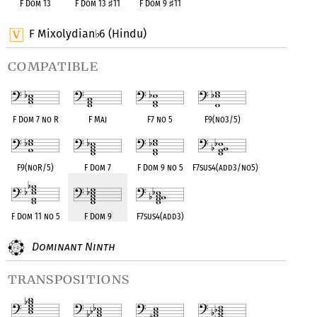
F Dom 13
F Dom 13
♯
11
F Dom 9
♯
11
F Mixolydian
6 (Hindu)
♭
compatible
F Dom 7 no R
F Maj
F7 no 5
F9(no3/5)
F9(noR/5)
F Dom 7
F Dom 9 no 5
F7sus4(add3/no5)
F Dom 11 no 5
F Dom 9
F7sus4(add3)
Dominant Ninth
transpositions