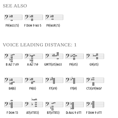
see also
F9(no3/5)
F Dom 9 no 5
F9(noR/5)
OPC equivalent
OPC equivalent
OPC equivalent
voice leading distance: 1
B Alt 7
♯
9
A Alt 7
♭
9
GM11(
♯
5)no3
F9(
♯
5)
G9(
♯
5)
OPC equivalent
OPC equivalent
OPC equivalent
OPC equivalent
OPC equivalent
E
♭
9(
♭
5)
F9(
♭
5)
F7(
♯
9)
F7(
♭
9)
C13(
♯
9)no
♭
7
OPC equivalent
OPC equivalent
OPC equivalent
OPC equivalent
OPC equivalent
F Dom 13
A7(
♯
11
♭
13)
B7(
♯
11
♭
13)
D
♭
Aug 9
♯
11
F Dom 9
♯
11