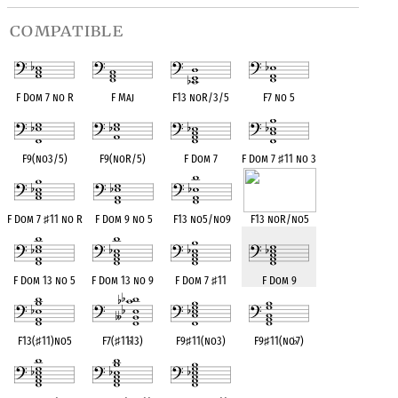
compatible
F Dom 7 no R
F Maj
F13 noR/3/5
F7 no 5
F9(no3/5)
F9(noR/5)
F Dom 7
F Dom 7
♯
11 no 3
F Dom 7
♯
11 no R
F Dom 9 no 5
F13 no5/no9
F13 noR/no5
F Dom 13 no 5
F Dom 13 no 9
F Dom 7
♯
11
F Dom 9
F13(
♯
11)no5
F7(
♯
11
♭
13)
F9
♯
11(no3)
F9
♯
11(no
♭
7)