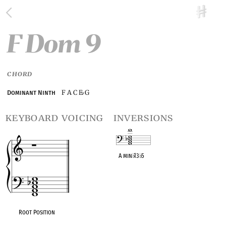
F Dom 9
CHORD
F A C E
G
Dominant Ninth
♭
keyboard voicing
inversions
A min
♭
13
♭
5
OPC equivalent
Root Position