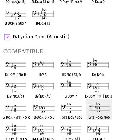
D
♭
9sus4(no5)
D
♭
Dom 13 no 5
D
♭
Dom 13 no 9
D
♭
Dom 9
D
♭
Dom 9 sus 4
D
♭
Dom 13
D
Lydian Dom. (Acoustic)
♭
compatible
D
♭
Dom 7 no R
D
♭
Maj
D
♭
13 noR/3/5
D
♭
7 no 5
D
♭
9(no3/5)
D
♭
9(noR/5)
D
♭
Dom 7
D
♭
Dom 7
♯
11 no 3
D
♭
Dom 7
♯
11 no R
D
♭
Dom 9 no 5
D
♭
13 no5/no9
D
♭
13 noR/no5
D
♭
Dom 13 no 5
D
♭
Dom 13 no 9
D
♭
Dom 7
♯
11
D
♭
Dom 9