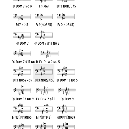
F
♯
Dom 7 no R
F
♯
Maj
F
♯
13 noR/3/5
F
♯
7 no 5
F
♯
9(no3/5)
F
♯
9(noR/5)
F
♯
Dom 7
F
♯
Dom 7
♯
11 no 3
F
♯
Dom 7
♯
11 no R
F
♯
Dom 9 no 5
F
♯
13 no5/no9
F
♯
13 noR/no5
F
♯
Dom 13 no 5
F
♯
Dom 13 no 9
F
♯
Dom 7
♯
11
F
♯
Dom 9
F
♯
13(
♯
11)no5
F
♯
7(
♯
11
♭
13)
F
♯
9
♯
11(no3)