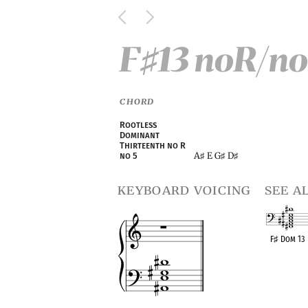
F
13 noR/n
♯
CHORD
Rootless
Dominant
Thirteenth no R
A
E G
D
no 5
♯
♯
♯
keyboard voicing
see a
F
♯
Dom 13
OPC equivalen