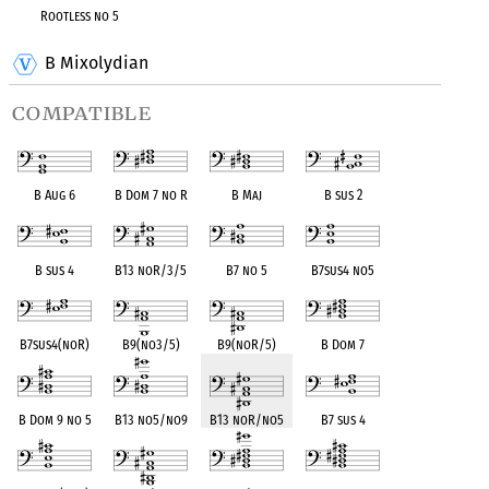
Rootless no 5
B Mixolydian
compatible
B Aug 6
B Dom 7 no R
B Maj
B sus 2
B sus 4
B13 noR/3/5
B7 no 5
B7sus4 no5
B7sus4(noR)
B9(no3/5)
B9(noR/5)
B Dom 7
B Dom 9 no 5
B13 no5/no9
B13 noR/no5
B7 sus 4