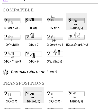
compatible
D
♭
Dom 7 no R
D
♭
Maj
D
♭
7 no 5
D
♭
9(no3/5)
D
♭
9(noR/5)
D
♭
Dom 7
D
♭
Dom 9 no 5
D
♭
7sus4(add3/no5)
D
♭
Dom 11 no 5
D
♭
Dom 9
D
♭
7sus4(add3)
Dominant Ninth no 3 no 5
transpositions
C9(no3/5)
D
♭
9(no3/5)
D9(no3/5)
E
♭
9(no3/5)