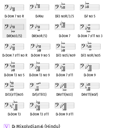
D
♭
Dom 7 no R
D
♭
Maj
D
♭
13 noR/3/5
D
♭
7 no 5
D
♭
9(no3/5)
D
♭
9(noR/5)
D
♭
Dom 7
D
♭
Dom 7
♯
11 no 3
D
♭
Dom 7
♯
11 no R
D
♭
Dom 9 no 5
D
♭
13 no5/no9
D
♭
13 noR/no5
D
♭
Dom 13 no 5
D
♭
Dom 13 no 9
D
♭
Dom 7
♯
11
D
♭
Dom 9
D
♭
13(
♯
11)no5
D
♭
7(
♯
11
♭
13)
D
♭
9
♯
11(no3)
D
♭
9
♯
11(no
♭
7)
D
♭
Dom 13
D
♭
Dom 13
♯
11
D
♭
Dom 9
♯
11
D
Mixolydian
6 (Hindu)
♭
♭