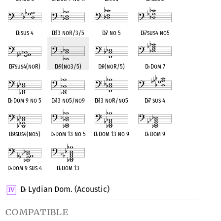
D
♭
sus 4
D
♭
13 noR/3/5
D
♭
7 no 5
D
♭
7sus4 no5
D
♭
7sus4(noR)
D
♭
9(no3/5)
D
♭
9(noR/5)
D
♭
Dom 7
D
♭
Dom 9 no 5
D
♭
13 no5/no9
D
♭
13 noR/no5
D
♭
7 sus 4
D
♭
9sus4(no5)
D
♭
Dom 13 no 5
D
♭
Dom 13 no 9
D
♭
Dom 9
D
♭
Dom 9 sus 4
D
♭
Dom 13
D
Lydian Dom. (Acoustic)
♭
compatible