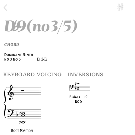
D
9(no3/5)
♭
CHORD
Dominant Ninth
D
C
E
no 3 no 5
♭
♭
♭
keyboard voicing
inversions
B Maj add 9
no 5
OPC equivalent
Root Position