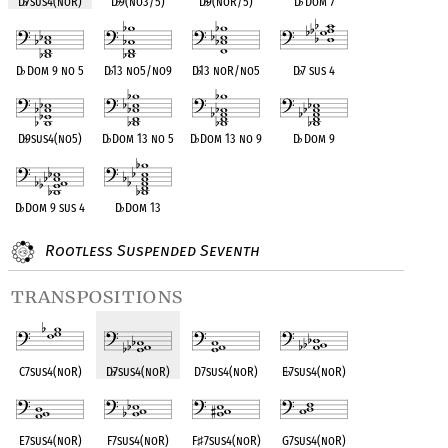
D
♭
7sus4(noR)
D
♭
9(no3/5)
D
♭
9(noR/5)
D
♭
Dom 7
D
♭
Dom 9 no 5
D
♭
13 no5/no9
D
♭
13 noR/no5
D
♭
7 sus 4
D
♭
9sus4(no5)
D
♭
Dom 13 no 5
D
♭
Dom 13 no 9
D
♭
Dom 9
D
♭
Dom 9 sus 4
D
♭
Dom 13
Rootless Suspended Seventh
transpositions
C7sus4(noR)
D
♭
7sus4(noR)
D7sus4(noR)
E
♭
7sus4(noR)
E7sus4(noR)
F7sus4(noR)
F
♯
7sus4(noR)
G7sus4(noR)