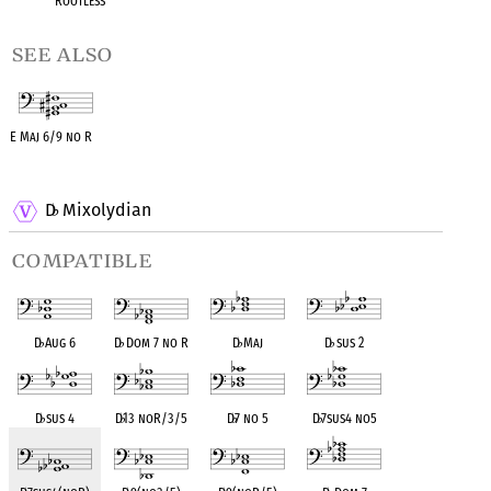
Rootless
see also
E Maj 6/9 no R
OPC equivalent
D
Mixolydian
♭
compatible
D
♭
Aug 6
D
♭
Dom 7 no R
D
♭
Maj
D
♭
sus 2
D
♭
sus 4
D
♭
13 noR/3/5
D
♭
7 no 5
D
♭
7sus4 no5