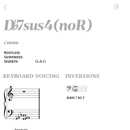
D
7sus4(noR)
♭
CHORD
Rootless
Suspended
G
A
C
Seventh
♭
♭
♭
keyboard voicing
inversions
A
♭
min 7 no 5
OPC equivalent