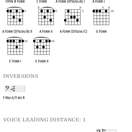
Open B Form
C Form
A Form (D7sus4/A) I
A Form I
A Form (D7sus4/A) II
A Form II
A Form (D7sus4/C)
G Form
E Form I
E Form II
inversions
F Maj 6/9 no R
OPC equivalent
voice leading distance: 1