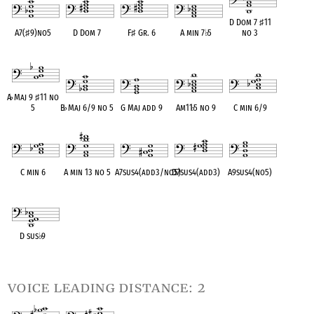
D Dom 7
♯
11
A7(
♯
9)no5
D Dom 7
F
♯
Gr. 6
A min 7
♭
5
no 3
OPC equivalent
OPC equivalent
OPC equivalent
OPC equivalent
OPC equivalent
A
♭
Maj 9
♯
11 no
5
B
♭
Maj 6/9 no 5
G Maj add 9
Am11
♭
5 no 9
C min 6/9
OPC equivalent
OPC equivalent
OPC equivalent
OPC equivalent
OPC equivalent
C min 6
A min 13 no 5
A7sus4(add3/no5)
D7sus4(add3)
A9sus4(no5)
OPC equivalent
OPC equivalent
OPC equivalent
OPC equivalent
OPC equivalent
D sus
♭
9
OPC equivalent
voice leading distance: 2