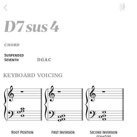
D7 sus 4
CHORD
Suspended
D G A C
Seventh
keyboard voicing
Root Position
First Inversion
Second Inversion
(Csus2/A)