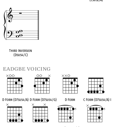
Third Inversion
(Dsus4/C)
eadgbe voicing
D Form (D7sus4/A)
D Form (D7sus4/G)
D Form
C Form (D7sus4/A) I