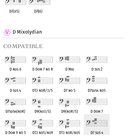
D7(
♯
5)
D7(
♭
5)
OPC equivalent
OPC equivalent
D Mixolydian
compatible
D Aug 6
D Dom 7 no R
D Maj
D sus 2
D sus 4
D13 noR/3/5
D7 no 5
D7sus4 no5
D7sus4(noR)
D9(no3/5)
D9(noR/5)
D Dom 7
D Dom 9 no 5
D13 no5/no9
D13 noR/no5
D7 sus 4