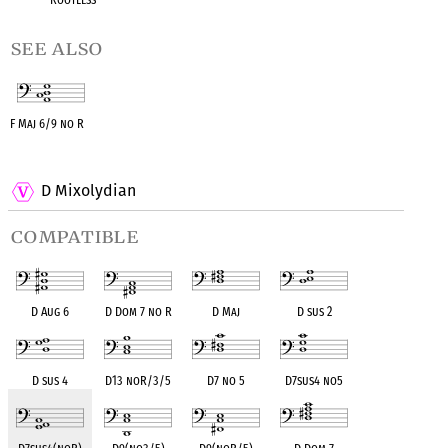
see also
F Maj 6/9 no R
OPC equivalent
D Mixolydian
compatible
D Aug 6
D Dom 7 no R
D Maj
D sus 2
D sus 4
D13 noR/3/5
D7 no 5
D7sus4 no5