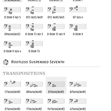
D7sus4(noR)
D9(no3/5)
D9(noR/5)
D Dom 7
D Dom 9 no 5
D13 no5/no9
D13 noR/no5
D7 sus 4
D9sus4(no5)
D Dom 13 no 5
D Dom 13 no 9
D Dom 9
D Dom 9 sus 4
D Dom 13
Rootless Suspended Seventh
transpositions
C7sus4(noR)
D
♭
7sus4(noR)
D7sus4(noR)
E
♭
7sus4(noR)
E7sus4(noR)
F7sus4(noR)
F
♯
7sus4(noR)
G7sus4(noR)