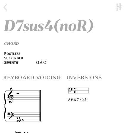
D7sus4(noR)
CHORD
Rootless
Suspended
G A C
Seventh
keyboard voicing
inversions
A min 7 no 5
OPC equivalent
Rootless