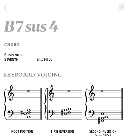
B7 sus 4
CHORD
Suspended
B E F
A
Seventh
♯
keyboard voicing
Root Position
First Inversion
Second Inversion
(Asus2/F
♯
)