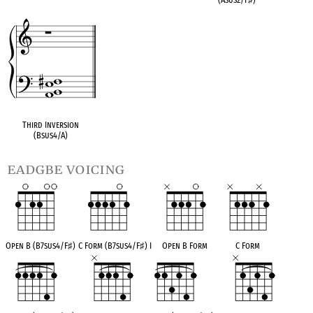
Third Inversion
(Bsus4/A)
eadgbe voicing
Open B (B7sus4/F
♯
)
C Form (B7sus4/F
♯
) I
Open B Form
C Form