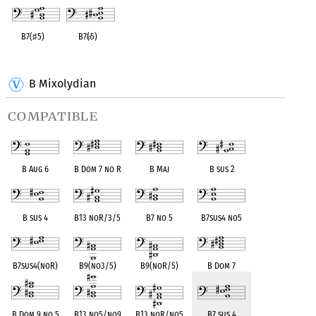
B7(
♯
5)
B7(
♭
5)
OPC equivalent
OPC equivalent
B Mixolydian
compatible
B Aug 6
B Dom 7 no R
B Maj
B sus 2
B sus 4
B13 noR/3/5
B7 no 5
B7sus4 no5
B7sus4(noR)
B9(no3/5)
B9(noR/5)
B Dom 7
B Dom 9 no 5
B13 no5/no9
B13 noR/no5
B7 sus 4