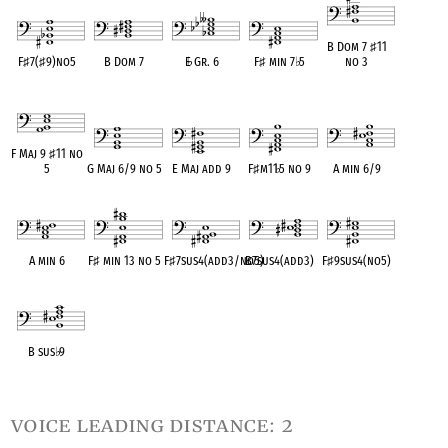
B Dom 7
♯
11
F
♯
7(
♯
9)no5
B Dom 7
E
♭
Gr. 6
F
♯
min 7
♭
5
no 3
OPC equivalent
OPC equivalent
OPC equivalent
OPC equivalent
OPC equivalent
F Maj 9
♯
11 no
5
G Maj 6/9 no 5
E Maj add 9
F
♯
m11
♭
5 no 9
A min 6/9
OPC equivalent
OPC equivalent
OPC equivalent
OPC equivalent
OPC equivalent
A min 6
F
♯
min 13 no 5
F
♯
7sus4(add3/no5)
B7sus4(add3)
F
♯
9sus4(no5)
OPC equivalent
OPC equivalent
OPC equivalent
OPC equivalent
OPC equivalent
B sus
♭
9
OPC equivalent
voice leading distance: 2