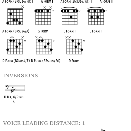
A Form (B7sus4/F
♯
) I
A Form I
A Form (B7sus4/F
♯
) II
A Form II
A Form (B7sus4/A)
G Form
E Form I
E Form II
D Form (B7sus4/E)
D Form (B7sus4/F
♯
)
D Form
inversions
D Maj 6/9 no
R
OPC equivalent
voice leading distance: 1