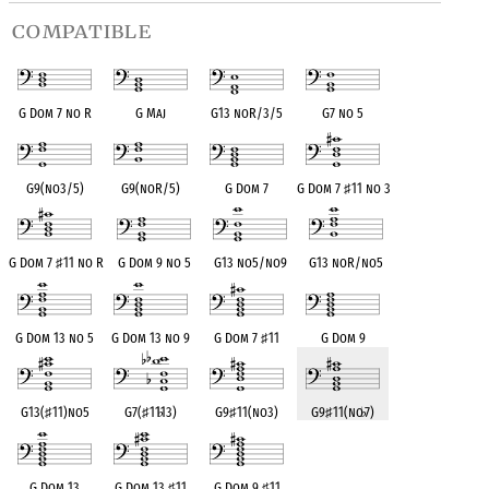
compatible
G Dom 7 no R
G Maj
G13 noR/3/5
G7 no 5
G9(no3/5)
G9(noR/5)
G Dom 7
G Dom 7
♯
11 no 3
G Dom 7
♯
11 no R
G Dom 9 no 5
G13 no5/no9
G13 noR/no5
G Dom 13 no 5
G Dom 13 no 9
G Dom 7
♯
11
G Dom 9
G13(
♯
11)no5
G7(
♯
11
♭
13)
G9
♯
11(no3)
G9
♯
11(no
♭
7)
G Dom 13
G Dom 13
♯
11
G Dom 9
♯
11