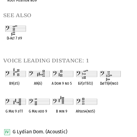
Root Position no
♭
7
see also
D
♭
Alt 7
♯
9
OPC equivalent
voice leading distance: 1
B9(
♯
5)
A9(
♭
5)
A Dom 9 no 5
E
♭
7(
♯
11
♭
13)
D
♭
♯
11(
♭
9)no3
OPC equivalent
OPC equivalent
OPC equivalent
OPC equivalent
OPC equivalent
G Maj 9
♯
11
G Maj add 9
B min 9
A9sus4(no5)
OPC equivalent
OPC equivalent
OPC equivalent
OPC equivalent
G Lydian Dom. (Acoustic)