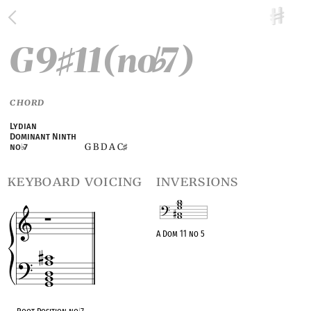
G9
11(no
7)
♯
♭
CHORD
Lydian
Dominant Ninth
G B D A C
no
♭
7
♯
keyboard voicing
inversions
A Dom 11 no 5
OPC equivalent