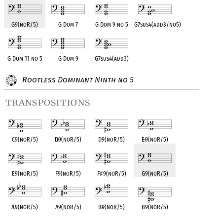
G9(noR/5)
G Dom 7
G Dom 9 no 5
G7sus4(add3/no5)
G Dom 11 no 5
G Dom 9
G7sus4(add3)
Rootless Dominant Ninth no 5
transpositions
C9(noR/5)
D
♭
9(noR/5)
D9(noR/5)
E
♭
9(noR/5)
E9(noR/5)
F9(noR/5)
F
♯
9(noR/5)
G9(noR/5)
A
♭
9(noR/5)
A9(noR/5)
B
♭
9(noR/5)
B9(noR/5)