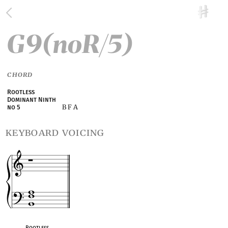
G9(noR/5)
CHORD
Rootless
Dominant Ninth
B F A
no 5
keyboard voicing
Rootless