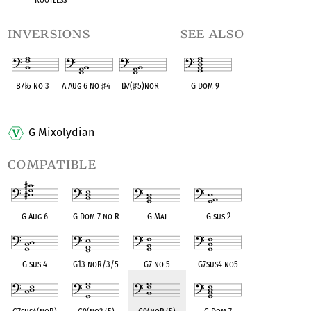
inversions
see also
B7
♭
5 no 3
A Aug 6 no
♯
4
D
♭
7(
♯
5)noR
G Dom 9
OPC equivalent
OPC equivalent
OPC equivalent
OPC equivalent
G Mixolydian
compatible
G Aug 6
G Dom 7 no R
G Maj
G sus 2
G sus 4
G13 noR/3/5
G7 no 5
G7sus4 no5