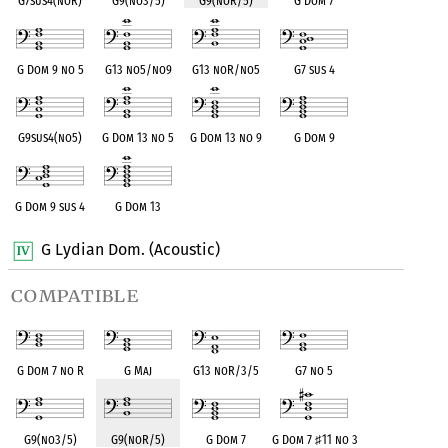
G7sus4(noR)
G9(no3/5)
G9(noR/5)
G Dom 7
G Dom 9 no 5
G13 no5/no9
G13 noR/no5
G7 sus 4
G9sus4(no5)
G Dom 13 no 5
G Dom 13 no 9
G Dom 9
G Dom 9 sus 4
G Dom 13
G Lydian Dom. (Acoustic)
compatible
G Dom 7 no R
G Maj
G13 noR/3/5
G7 no 5
G9(no3/5)
G9(noR/5)
G Dom 7
G Dom 7
♯
11 no 3