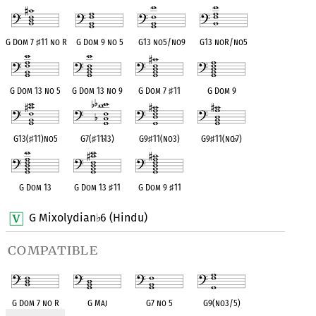
G Dom 7
♯
11 no R
G Dom 9 no 5
G13 no5/no9
G13 noR/no5
G Dom 13 no 5
G Dom 13 no 9
G Dom 7
♯
11
G Dom 9
G13(
♯
11)no5
G7(
♯
11
♭
13)
G9
♯
11(no3)
G9
♯
11(no
♭
7)
G Dom 13
G Dom 13
♯
11
G Dom 9
♯
11
G Mixolydian
6 (Hindu)
♭
compatible
G Dom 7 no R
G Maj
G7 no 5
G9(no3/5)