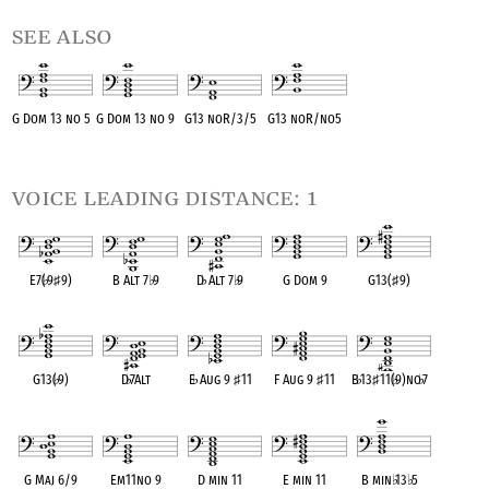
see also
G Dom 13 no 5
G Dom 13 no 9
G13 noR/3/5
G13 noR/no5
OPC equivalent
OPC equivalent
OPC equivalent
OPC equivalent
voice leading distance: 1
E7(
♭
9
♯
9)
B Alt 7
♭
9
D
♭
Alt 7
♭
9
G Dom 9
G13(
♯
9)
OPC equivalent
OPC equivalent
OPC equivalent
OPC equivalent
OPC equivalent
G13(
♭
9)
D
♭
7Alt
E
♭
Aug 9
♯
11
F Aug 9
♯
11
B
♭
13
♯
11(
♭
9)no
♭
7
OPC equivalent
OPC equivalent
OPC equivalent
OPC equivalent
OPC equivalent
G Maj 6/9
Em11no 9
D min 11
E min 11
B min
♭
13
♭
5