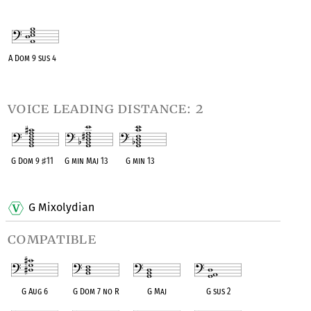
OPC equivalent
OPC equivalent
OPC equivalent
OPC equivalent
OPC equivalent
A Dom 9 sus 4
OPC equivalent
voice leading distance: 2
G Dom 9
♯
11
G min Maj 13
G min 13
OPC equivalent
OPC equivalent
OPC equivalent
G Mixolydian
compatible
G Aug 6
G Dom 7 no R
G Maj
G sus 2