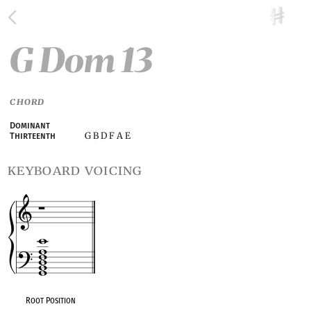
G Dom 13
CHORD
Dominant
G B D F A E
Thirteenth
keyboard voicing
Root Position