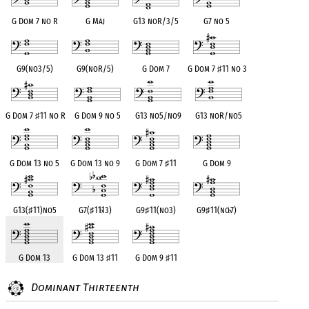
G Dom 7 no R
G Maj
G13 noR/3/5
G7 no 5
G9(no3/5)
G9(noR/5)
G Dom 7
G Dom 7
♯
11 no 3
G Dom 7
♯
11 no R
G Dom 9 no 5
G13 no5/no9
G13 noR/no5
G Dom 13 no 5
G Dom 13 no 9
G Dom 7
♯
11
G Dom 9
G13(
♯
11)no5
G7(
♯
11
♭
13)
G9
♯
11(no3)
G9
♯
11(no
♭
7)
G Dom 13
G Dom 13
♯
11
G Dom 9
♯
11
Dominant Thirteenth