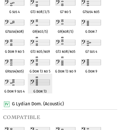
G sus 4
G13 noR/3/5
G7 no 5
G7sus4 no5
G7sus4(noR)
G9(no3/5)
G9(noR/5)
G Dom 7
G Dom 9 no 5
G13 no5/no9
G13 noR/no5
G7 sus 4
G9sus4(no5)
G Dom 13 no 5
G Dom 13 no 9
G Dom 9
G Dom 9 sus 4
G Dom 13
G Lydian Dom. (Acoustic)
compatible