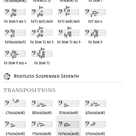
F
♯
7sus4(noR)
F
♯
9(no3/5)
F
♯
9(noR/5)
F
♯
Dom 7
F
♯
Dom 9 no 5
F
♯
13 no5/no9
F
♯
13 noR/no5
F
♯
7 sus 4
F
♯
9sus4(no5)
F
♯
Dom 13 no 5
F
♯
Dom 13 no 9
F
♯
Dom 9
F
♯
Dom 9 sus 4
F
♯
Dom 13
Rootless Suspended Seventh
transpositions
C7sus4(noR)
D
♭
7sus4(noR)
D7sus4(noR)
E
♭
7sus4(noR)
E7sus4(noR)
F7sus4(noR)
F
♯
7sus4(noR)
G7sus4(noR)