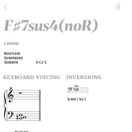
F
7sus4(noR)
♯
CHORD
Rootless
Suspended
B C
E
Seventh
♯
keyboard voicing
inversions
D
♭
min 7 no 5
OPC equivalent