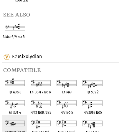
Rootless
see also
A Maj 6/9 no R
OPC equivalent
F
Mixolydian
♯
compatible
F
♯
Aug 6
F
♯
Dom 7 no R
F
♯
Maj
F
♯
sus 2
F
♯
sus 4
F
♯
13 noR/3/5
F
♯
7 no 5
F
♯
7sus4 no5