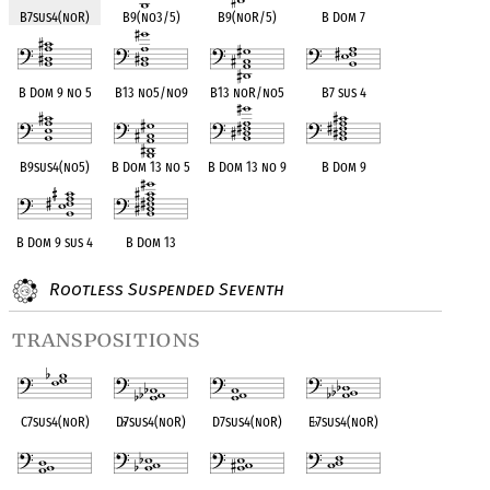
B7sus4(noR)
B9(no3/5)
B9(noR/5)
B Dom 7
B Dom 9 no 5
B13 no5/no9
B13 noR/no5
B7 sus 4
B9sus4(no5)
B Dom 13 no 5
B Dom 13 no 9
B Dom 9
B Dom 9 sus 4
B Dom 13
Rootless Suspended Seventh
transpositions
C7sus4(noR)
D
♭
7sus4(noR)
D7sus4(noR)
E
♭
7sus4(noR)