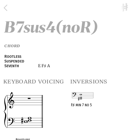
B7sus4(noR)
CHORD
Rootless
Suspended
E F
A
Seventh
♯
keyboard voicing
inversions
F
♯
min 7 no 5
OPC equivalent
Rootless