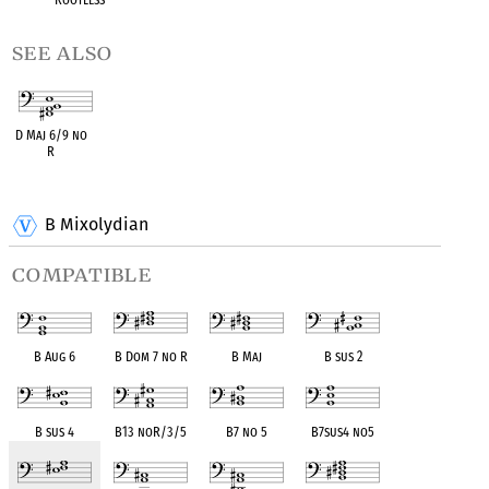
see also
D Maj 6/9 no
R
OPC equivalent
B Mixolydian
compatible
B Aug 6
B Dom 7 no R
B Maj
B sus 2
B sus 4
B13 noR/3/5
B7 no 5
B7sus4 no5