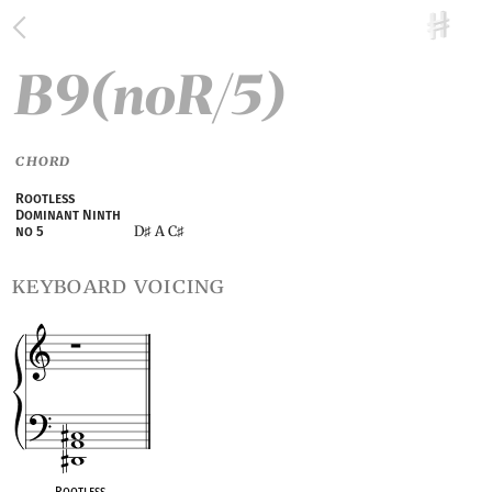
B9(noR/5)
CHORD
Rootless
Dominant Ninth
D
A C
no 5
♯
♯
keyboard voicing
Rootless