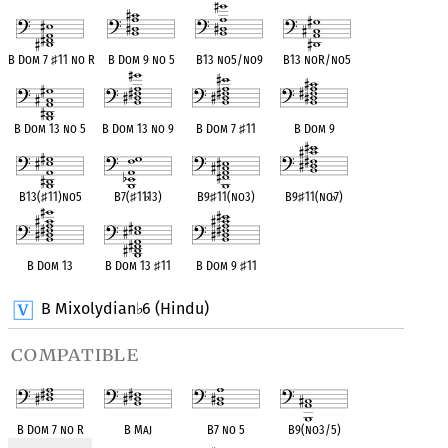
B Dom 7
♯
11 no R
B Dom 9 no 5
B13 no5/no9
B13 noR/no5
B Dom 13 no 5
B Dom 13 no 9
B Dom 7
♯
11
B Dom 9
B13(
♯
11)no5
B7(
♯
11
♭
13)
B9
♯
11(no3)
B9
♯
11(no
♭
7)
B Dom 13
B Dom 13
♯
11
B Dom 9
♯
11
B Mixolydian
6 (Hindu)
♭
compatible
B Dom 7 no R
B Maj
B7 no 5
B9(no3/5)