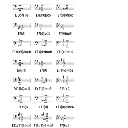
E Dom
♯
9
E7(
♯
9)no5
E7(
♯
9)noR
E7(
♭
5)
E7(
♭
9)no3
E7(
♭
9)no5
E13(
♯
9)
♭
5noR
E13(
♯
9)noR
E13(
♯
9)no
♭
7
E7(
♯
9)
E7(
♭
9)
E
♯
11(
♭
9)no3
E
♯
11(
♭
9)no5
E
♯
11(
♭
9)noR
E13(
♯
9)
E13(
♯
9)
♭
5
E13(
♭
9)
E13(
♭
9
♯
9)no
♭
7
E13
♯
11(
♭
9)no5
E13
♯
11(
♭
9)no
♭
7
E7(
♭
9
♯
9)