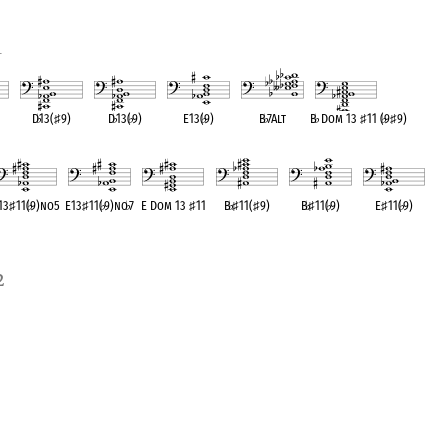
1
D
♭
13(
♯
9)
D
♭
13(
♭
9)
E13(
♭
9)
B
♭
7Alt
B
♭
Dom 13
♯
11 (
♭
9
♯
9)
ent
OPC equivalent
OPC equivalent
OPC equivalent
OPC equivalent
OPC equivalent
13
♯
11(
♭
9)no5
E13
♯
11(
♭
9)no
♭
7
E Dom 13
♯
11
B
♭
♯
11(
♯
9)
B
♭
♯
11(
♭
9)
E
♯
11(
♭
9)
PC equivalent
OPC equivalent
OPC equivalent
OPC equivalent
OPC equivalent
OPC equivalent
2