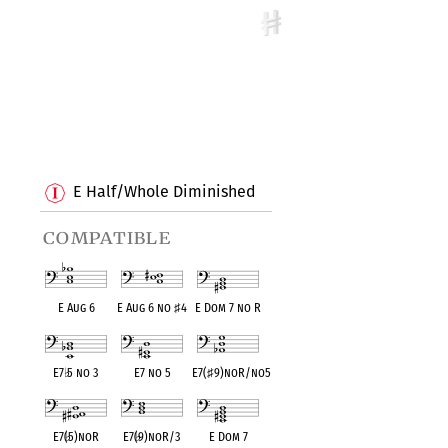
E Half/Whole Diminished
compatible
E Aug 6
E Aug 6 no
♯
4
E Dom 7 no R
E7
♭
5 no 3
E7 no 5
E7(
♯
9)noR/no5
E7(
♭
5)noR
E7(
♭
9)noR/3
E Dom 7