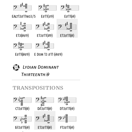
EAlt13
♯
11no3/5
E
♯
11(
♯
9)
E
♯
11(
♭
9)
E13(
♭
9
♯
9)
E13
♯
11(#9)
E13
♯
11(
♭
9)
E
♯
11(
♭
9
♯
9)
E Dom 13
♯
11 (
♭
9
♯
9)
Lydian Dominant
Thirteenth
9
♭
transpositions
C13
♯
11(
♭
9)
D
♭
13
♯
11(
♭
9)
D13
♯
11(
♭
9)
E
♭
13
♯
11(
♭
9)
E13
♯
11(
♭
9)
F13
♯
11(
♭
9)