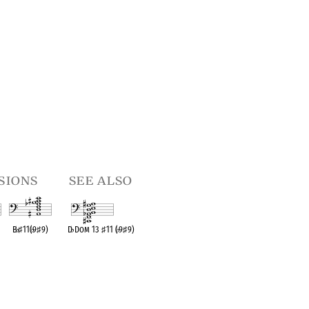
sions
see also
B
♭
♯
11(
♭
9
♯
9)
D
♭
Dom 13
♯
11 (
♭
9
♯
9)
t
OPC equivalent
OPC equivalent