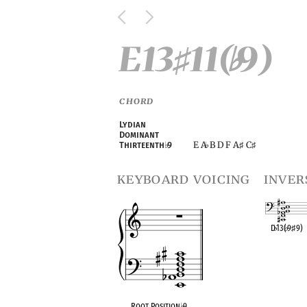
E13
11(
9)
♯
♭
CHORD
Lydian
Dominant
E A
B D F A
C
Thirteenth
♭
9
♭
♯
♯
keyboard voicing
inver
D
♭
13(
♭
9
♯
9)
OPC equivalen
Root Position
♭
9