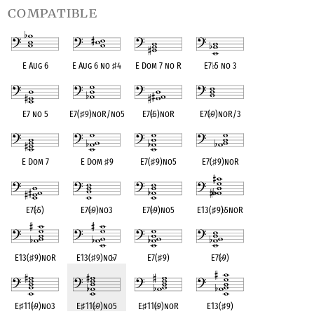
compatible
E Aug 6
E Aug 6 no
♯
4
E Dom 7 no R
E7
♭
5 no 3
E7 no 5
E7(
♯
9)noR/no5
E7(
♭
5)noR
E7(
♭
9)noR/3
E Dom 7
E Dom
♯
9
E7(
♯
9)no5
E7(
♯
9)noR
E7(
♭
5)
E7(
♭
9)no3
E7(
♭
9)no5
E13(
♯
9)
♭
5noR
E13(
♯
9)noR
E13(
♯
9)no
♭
7
E7(
♯
9)
E7(
♭
9)
E
♯
11(
♭
9)no3
E
♯
11(
♭
9)no5
E
♯
11(
♭
9)noR
E13(
♯
9)