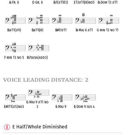
A
♭
Fr. 6
D Gr. 6
B
♭
7(
♯
11
♭
13)
E13
♯
11(
♭
9)no5
B
♭
Dom 13
♯
11
OPC equivalent
OPC equivalent
OPC equivalent
OPC equivalent
OPC equivalent
B
♭
♯
11(
♯
9)
B
♭
♯
11(
♭
9)
B
♭
M7
♯
11
B
♭
Maj 6
♯
11
G min 13 no 11
OPC equivalent
OPC equivalent
OPC equivalent
OPC equivalent
OPC equivalent
F min 13 no 5
B
♭
7sus4(add3)
OPC equivalent
OPC equivalent
voice leading distance: 2
E
♭
Maj 9
♯
11 no
E
♭
M11(
♯
5)no3
3
E
♭
Maj 9
E
♭
Dom 9 sus 4
OPC equivalent
OPC equivalent
OPC equivalent
OPC equivalent
E Half/Whole Diminished