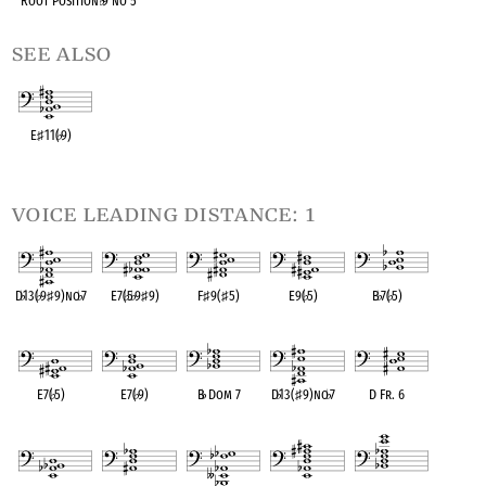
Root Position
♭
9 no 5
see also
E
♯
11(
♭
9)
OPC equivalent
voice leading distance: 1
D
♭
13(
♭
9
♯
9)no
♭
7
E7(
♭
5
♭
9
♯
9)
F
♯
9(
♯
5)
E9(
♭
5)
B
♭
7(
♭
5)
OPC equivalent
OPC equivalent
OPC equivalent
OPC equivalent
OPC equivalent
E7(
♭
5)
E7(
♭
9)
B
♭
Dom 7
D
♭
13(
♯
9)no
♭
7
D Fr. 6
OPC equivalent
OPC equivalent
OPC equivalent
OPC equivalent
OPC equivalent