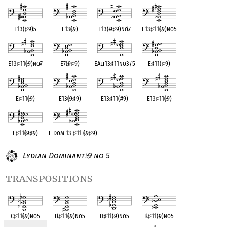
E13(
♯
9)
♭
5
E13(
♭
9)
E13(
♭
9
♯
9)no
♭
7
E13
♯
11(
♭
9)no5
E13
♯
11(
♭
9)no
♭
7
E7(
♭
9
♯
9)
EAlt13
♯
11no3/5
E
♯
11(
♯
9)
E
♯
11(
♭
9)
E13(
♭
9
♯
9)
E13
♯
11(#9)
E13
♯
11(
♭
9)
E
♯
11(
♭
9
♯
9)
E Dom 13
♯
11 (
♭
9
♯
9)
Lydian Dominant
9 no 5
♭
transpositions
C
♯
11(
♭
9)no5
D
♭
♯
11(
♭
9)no5
D
♯
11(
♭
9)no5
E
♭
♯
11(
♭
9)no5