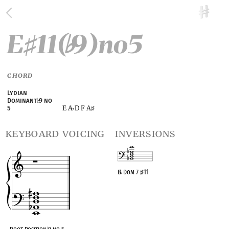
E
11(
9)no5
♯
♭
CHORD
Lydian
Dominant
♭
9 no
E A
D F A
5
♭
♯
keyboard voicing
inversions
B
♭
Dom 7
♯
11
OPC equivalent