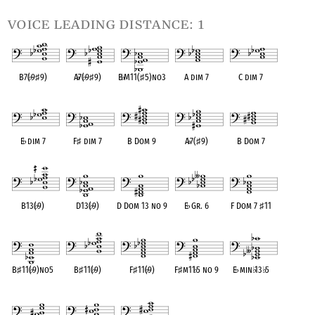
voice leading distance: 1
B7(
♭
9
♯
9)
A
♭
7(
♭
9
♯
9)
B
♭
M11(
♯
5)no3
A dim 7
C dim 7
OPC equivalent
OPC equivalent
OPC equivalent
OPC equivalent
OPC equivalent
E
♭
dim 7
F
♯
dim 7
B Dom 9
A
♭
7(
♯
9)
B Dom 7
OPC equivalent
OPC equivalent
OPC equivalent
OPC equivalent
OPC equivalent
B13(
♭
9)
D13(
♭
9)
D Dom 13 no 9
E
♭
Gr. 6
F Dom 7
♯
11
OPC equivalent
OPC equivalent
OPC equivalent
OPC equivalent
OPC equivalent
B
♯
11(
♭
9)no5
B
♯
11(
♭
9)
F
♯
11(
♭
9)
F
♯
m11
♭
5 no 9
E
♭
min
♭
13
♭
5
OPC equivalent
OPC equivalent
OPC equivalent
OPC equivalent
OPC equivalent