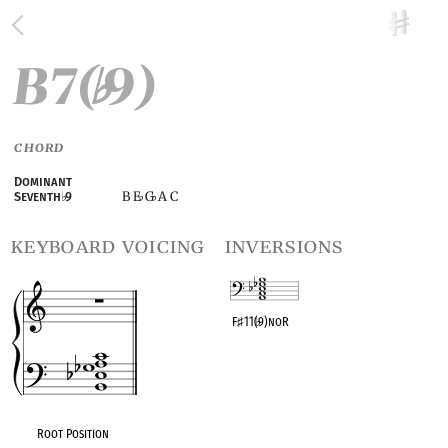
B7(
9)
♭
CHORD
Dominant
B E
G
A C
Seventh
♭
9
♭
♭
keyboard voicing
inversions
F
♯
11(
♭
9)noR
OPC equivalent
Root Position