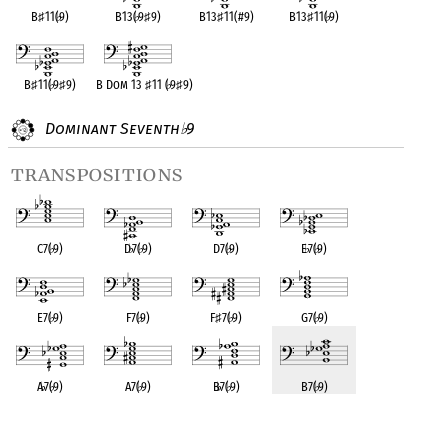
B
♯
11(
♭
9)
B13(
♭
9
♯
9)
B13
♯
11(#9)
B13
♯
11(
♭
9)
B
♯
11(
♭
9
♯
9)
B Dom 13
♯
11 (
♭
9
♯
9)
Dominant Seventh
9
♭
transpositions
C7(
♭
9)
D
♭
7(
♭
9)
D7(
♭
9)
E
♭
7(
♭
9)
E7(
♭
9)
F7(
♭
9)
F
♯
7(
♭
9)
G7(
♭
9)
A
♭
7(
♭
9)
A7(
♭
9)
B
♭
7(
♭
9)
B7(
♭
9)