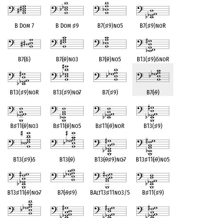
B Dom 7
B Dom
♯
9
B7(
♯
9)no5
B7(
♯
9)noR
B7(
♭
5)
B7(
♭
9)no3
B7(
♭
9)no5
B13(
♯
9)
♭
5noR
B13(
♯
9)noR
B13(
♯
9)no
♭
7
B7(
♯
9)
B7(
♭
9)
B
♯
11(
♭
9)no3
B
♯
11(
♭
9)no5
B
♯
11(
♭
9)noR
B13(
♯
9)
B13(
♯
9)
♭
5
B13(
♭
9)
B13(
♭
9
♯
9)no
♭
7
B13
♯
11(
♭
9)no5
B13
♯
11(
♭
9)no
♭
7
B7(
♭
9
♯
9)
BAlt13
♯
11no3/5
B
♯
11(
♯
9)