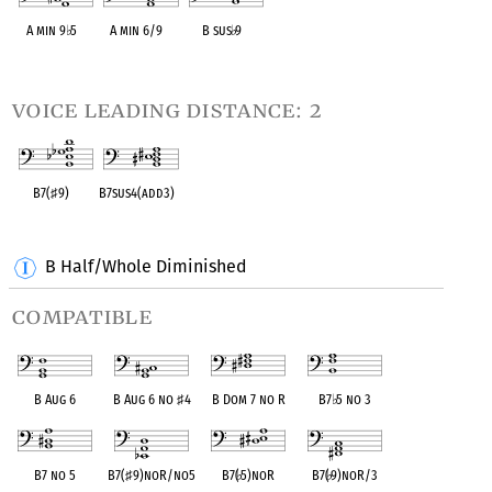
A min 9
♭
5
A min 6/9
B sus
♭
9
OPC equivalent
OPC equivalent
OPC equivalent
voice leading distance: 2
B7(
♯
9)
B7sus4(add3)
OPC equivalent
OPC equivalent
B Half/Whole Diminished
compatible
B Aug 6
B Aug 6 no
♯
4
B Dom 7 no R
B7
♭
5 no 3
B7 no 5
B7(
♯
9)noR/no5
B7(
♭
5)noR
B7(
♭
9)noR/3