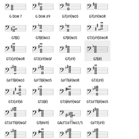
G Dom 7
G Dom
♯
9
G7(
♯
9)no5
G7(
♯
9)noR
G7(
♭
5)
G7(
♭
9)no3
G7(
♭
9)no5
G13(
♯
9)
♭
5noR
G13(
♯
9)noR
G13(
♯
9)no
♭
7
G7(
♯
9)
G7(
♭
9)
G
♯
11(
♭
9)no3
G
♯
11(
♭
9)no5
G
♯
11(
♭
9)noR
G13(
♯
9)
G13(
♯
9)
♭
5
G13(
♭
9)
G13(
♭
9
♯
9)no
♭
7
G13
♯
11(
♭
9)no5
G13
♯
11(
♭
9)no
♭
7
G7(
♭
9
♯
9)
GAlt13
♯
11no3/5
G
♯
11(
♯
9)