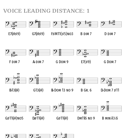
voice leading distance: 1
E7(
♭
9
♯
9)
G7(
♭
9
♯
9)
F
♯
M11(
♯
5)no3
B dim 7
D dim 7
OPC equivalent
OPC equivalent
OPC equivalent
OPC equivalent
OPC equivalent
F dim 7
A
♭
dim 7
G Dom 9
E7(
♯
9)
G Dom 7
OPC equivalent
OPC equivalent
OPC equivalent
OPC equivalent
OPC equivalent
B
♭
13(
♭
9)
G13(
♭
9)
B
♭
Dom 13 no 9
B Gr. 6
D
♭
Dom 7
♯
11
OPC equivalent
OPC equivalent
OPC equivalent
OPC equivalent
OPC equivalent
G
♯
11(
♭
9)no5
D
♭
♯
11(
♭
9)
G
♯
11(
♭
9)
Dm11
♭
5 no 9
B min
♭
13
♭
5
OPC equivalent
OPC equivalent
OPC equivalent
OPC equivalent
OPC equivalent