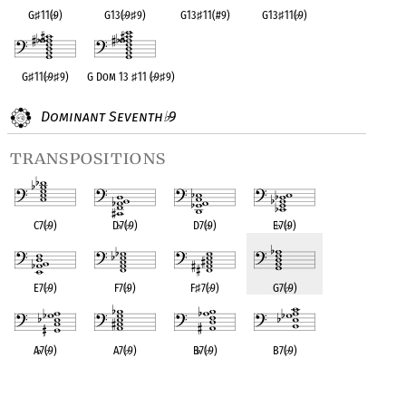
G
♯
11(
♭
9)
G13(
♭
9
♯
9)
G13
♯
11(#9)
G13
♯
11(
♭
9)
G
♯
11(
♭
9
♯
9)
G Dom 13
♯
11 (
♭
9
♯
9)
Dominant Seventh
9
♭
transpositions
C7(
♭
9)
D
♭
7(
♭
9)
D7(
♭
9)
E
♭
7(
♭
9)
E7(
♭
9)
F7(
♭
9)
F
♯
7(
♭
9)
G7(
♭
9)
A
♭
7(
♭
9)
A7(
♭
9)
B
♭
7(
♭
9)
B7(
♭
9)