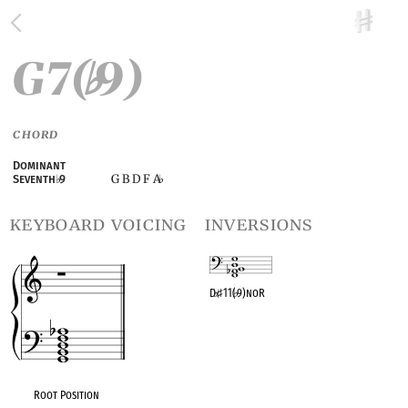
G7(
9)
♭
CHORD
Dominant
G B D F A
Seventh
♭
9
♭
keyboard voicing
inversions
D
♭
♯
11(
♭
9)noR
OPC equivalent
Root Position