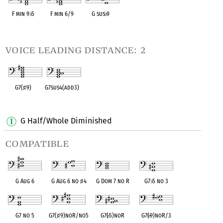
F min 9
♭
5
F min 6/9
G sus
♭
9
OPC equivalent
OPC equivalent
OPC equivalent
voice leading distance: 2
G7(
♯
9)
G7sus4(add3)
OPC equivalent
OPC equivalent
G Half/Whole Diminished
compatible
G Aug 6
G Aug 6 no
♯
4
G Dom 7 no R
G7
♭
5 no 3
G7 no 5
G7(
♯
9)noR/no5
G7(
♭
5)noR
G7(
♭
9)noR/3