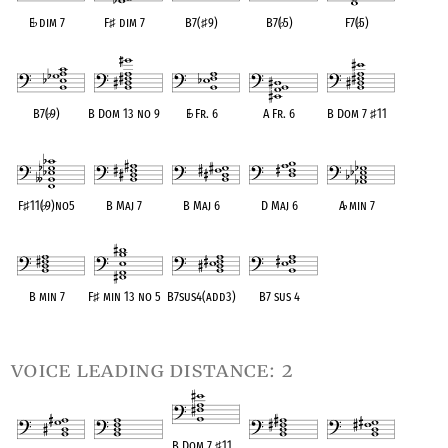
E
♭
dim 7
F
♯
dim 7
B7(
♯
9)
B7(
♭
5)
F7(
♭
5)
OPC equivalent
OPC equivalent
OPC equivalent
OPC equivalent
OPC equivalent
B7(
♭
9)
B Dom 13 no 9
E
♭
Fr. 6
A Fr. 6
B Dom 7
♯
11
OPC equivalent
OPC equivalent
OPC equivalent
OPC equivalent
OPC equivalent
F
♯
11(
♭
9)no5
B Maj 7
B Maj 6
D Maj 6
A
♭
min 7
OPC equivalent
OPC equivalent
OPC equivalent
OPC equivalent
OPC equivalent
B min 7
F
♯
min 13 no 5
B7sus4(add3)
B7 sus 4
OPC equivalent
OPC equivalent
OPC equivalent
OPC equivalent
voice leading distance: 2
B Dom 7
♯
11