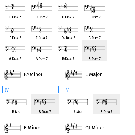
C Dom 7
D
♭
Dom 7
D Dom 7
E
♭
Dom 7
E Dom 7
F Dom 7
F
♯
Dom 7
G Dom 7
A
♭
Dom 7
A Dom 7
B
♭
Dom 7
B Dom 7
F
Minor
E Major
♯
IV
V
B Maj
B Dom 7
B Maj
B Dom 7
E Minor
C
Minor
♯