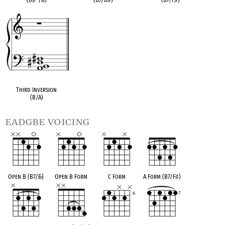
Third Inversion
(B/A)
eadgbe voicing
Open B (B7/E
♭
)
Open B Form
C Form
A Form (B7/F
♯
)