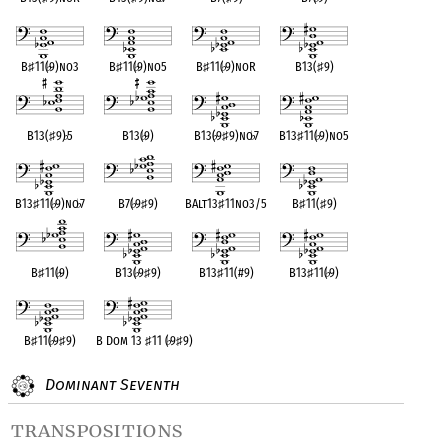
B
♯
11(
♭
9)no3
B
♯
11(
♭
9)no5
B
♯
11(
♭
9)noR
B13(
♯
9)
B13(
♯
9)
♭
5
B13(
♭
9)
B13(
♭
9
♯
9)no
♭
7
B13
♯
11(
♭
9)no5
B13
♯
11(
♭
9)no
♭
7
B7(
♭
9
♯
9)
BAlt13
♯
11no3/5
B
♯
11(
♯
9)
B
♯
11(
♭
9)
B13(
♭
9
♯
9)
B13
♯
11(#9)
B13
♯
11(
♭
9)
B
♯
11(
♭
9
♯
9)
B Dom 13
♯
11 (
♭
9
♯
9)
Dominant Seventh
transpositions