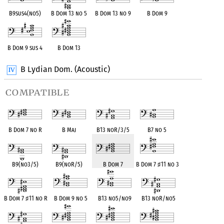
B9sus4(no5)
B Dom 13 no 5
B Dom 13 no 9
B Dom 9
B Dom 9 sus 4
B Dom 13
B Lydian Dom. (Acoustic)
compatible
B Dom 7 no R
B Maj
B13 noR/3/5
B7 no 5
B9(no3/5)
B9(noR/5)
B Dom 7
B Dom 7
♯
11 no 3
B Dom 7
♯
11 no R
B Dom 9 no 5
B13 no5/no9
B13 noR/no5