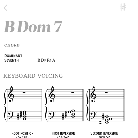
B Dom 7
CHORD
Dominant
B D
F
A
Seventh
♯
♯
keyboard voicing
Root Position
First Inversion
Second Inversion
(D
♯
°
/B)
(B7/D
♯
)
(B7/F
♯
)