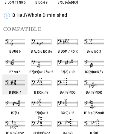
B Dom 11 no 5
B Dom 9
B7sus4(add3)
B Half/Whole Diminished
compatible
B Aug 6
B Aug 6 no
♯
4
B Dom 7 no R
B7
♭
5 no 3
B7 no 5
B7(
♯
9)noR/no5
B7(
♭
5)noR
B7(
♭
9)noR/3
B Dom 7
B Dom
♯
9
B7(
♯
9)no5
B7(
♯
9)noR
B7(
♭
5)
B7(
♭
9)no3
B7(
♭
9)no5
B13(
♯
9)
♭
5noR
B13(
♯
9)noR
B13(
♯
9)no
♭
7
B7(
♯
9)
B7(
♭
9)