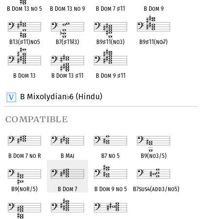
B Dom 13 no 5
B Dom 13 no 9
B Dom 7
♯
11
B Dom 9
B13(
♯
11)no5
B7(
♯
11
♭
13)
B9
♯
11(no3)
B9
♯
11(no
♭
7)
B Dom 13
B Dom 13
♯
11
B Dom 9
♯
11
B Mixolydian
6 (Hindu)
♭
compatible
B Dom 7 no R
B Maj
B7 no 5
B9(no3/5)
B9(noR/5)
B Dom 7
B Dom 9 no 5
B7sus4(add3/no5)