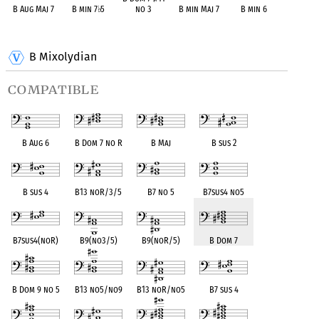
B Aug Maj 7
B min 7
♭
5
no 3
B min Maj 7
B min 6
OPC equivalent
OPC equivalent
OPC equivalent
OPC equivalent
OPC equivalent
B Mixolydian
compatible
B Aug 6
B Dom 7 no R
B Maj
B sus 2
B sus 4
B13 noR/3/5
B7 no 5
B7sus4 no5
B7sus4(noR)
B9(no3/5)
B9(noR/5)
B Dom 7
B Dom 9 no 5
B13 no5/no9
B13 noR/no5
B7 sus 4