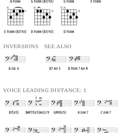
A Form
G Form (B7/F
♯
)
G Form
E Form
E Form (B7/F
♯
)
D Form (B7/F
♯
)
D Form
inversions
see also
E
♭
Gr. 6
B7 no 5
B Dom 7 no R
OPC equivalent
OPC equivalent
OPC equivalent
voice leading distance: 1
B7(
♯
5)
B
♭
M11(
♯
5)no3/9
GM9(
♯
5)
A dim 7
C dim 7
OPC equivalent
OPC equivalent
OPC equivalent
OPC equivalent
OPC equivalent