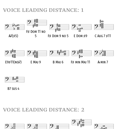
voice leading distance: 1
F
♯
Dom 11 no
A
♭
7(
♯
5)
5
F
♯
Dom 9 no 5
E Dom
♯
9
C Aug 7
♯
11
OPC equivalent
OPC equivalent
OPC equivalent
OPC equivalent
OPC equivalent
E9
♯
11(no
♭
7)
E Maj 9
B Maj 6
F
♯
min Maj 11
A
♭
min 7
OPC equivalent
OPC equivalent
OPC equivalent
OPC equivalent
OPC equivalent
B7 sus 4
OPC equivalent
voice leading distance: 2