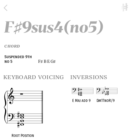
F
9sus4(no5)
♯
CHORD
Suspended 9th
F
B E G
no 5
♯
♯
keyboard voicing
inversions
E Maj add 9
D
♭
m11noR/9
OPC equivalent
OPC equivalent
Root Position