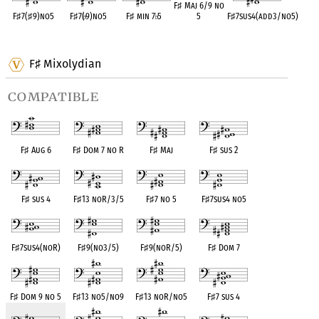
F
♯
Maj 6/9 no
F
♯
7(
♯
9)no5
F
♯
7(
♭
9)no5
F
♯
min 7
♭
5
5
F
♯
7sus4(add3/no5)
OPC equivalent
OPC equivalent
OPC equivalent
OPC equivalent
OPC equivalent
F
Mixolydian
♯
compatible
F
♯
Aug 6
F
♯
Dom 7 no R
F
♯
Maj
F
♯
sus 2
F
♯
sus 4
F
♯
13 noR/3/5
F
♯
7 no 5
F
♯
7sus4 no5
F
♯
7sus4(noR)
F
♯
9(no3/5)
F
♯
9(noR/5)
F
♯
Dom 7
F
♯
Dom 9 no 5
F
♯
13 no5/no9
F
♯
13 noR/no5
F
♯
7 sus 4