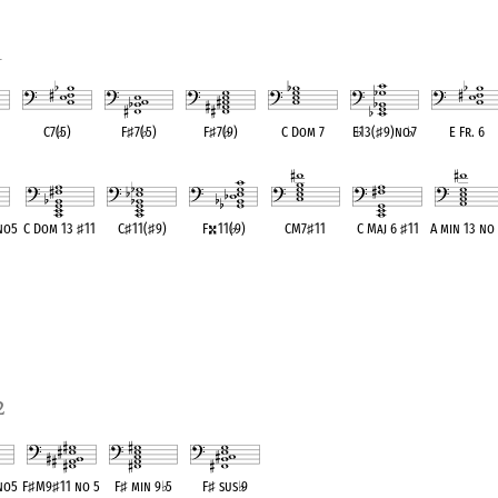
1
C7(
♭
5)
F
♯
7(
♭
5)
F
♯
7(
♭
9)
C Dom 7
E
♭
13(
♯
9)no
♭
7
E Fr. 6
ent
OPC equivalent
OPC equivalent
OPC equivalent
OPC equivalent
OPC equivalent
OPC equivale
no5
C Dom 13
♯
11
C
♯
11(
♯
9)
F
11(
♭
9)
CM7
♯
11
C Maj 6
♯
11
A min 13 no 
ent
OPC equivalent
OPC equivalent
OPC equivalent
OPC equivalent
OPC equivalent
OPC equivale
2
no5
F
♯
M9
♯
11 no 5
F
♯
min 9
♭
5
F
♯
sus
♭
9