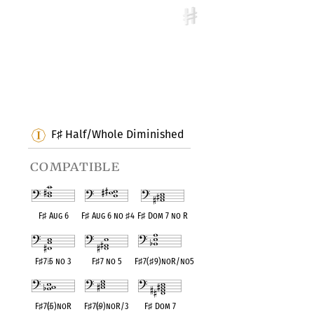
F
Half/Whole Diminished
♯
compatible
F
♯
Aug 6
F
♯
Aug 6 no
♯
4
F
♯
Dom 7 no R
F
♯
7
♭
5 no 3
F
♯
7 no 5
F
♯
7(
♯
9)noR/no5
F
♯
7(
♭
5)noR
F
♯
7(
♭
9)noR/3
F
♯
Dom 7