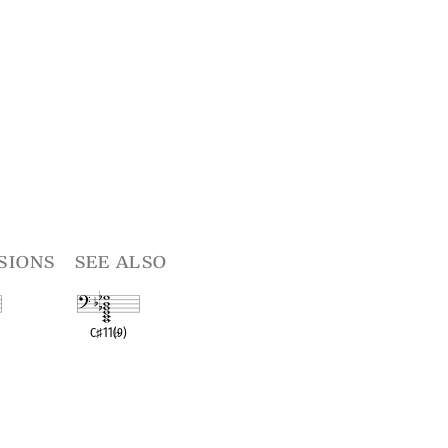
sions
see also
C
♯
11(
♭
9)
t
OPC equivalent