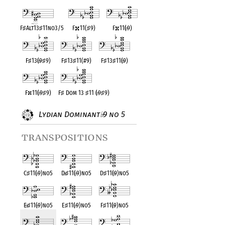
F
♯
Alt13
♯
11no3/5
F
11(
♯
9)
F
11(
♭
9)
F
♯
13(
♭
9
♯
9)
F
♯
13
♯
11(#9)
F
♯
13
♯
11(
♭
9)
F
11(
♭
9
♯
9)
F
♯
Dom 13
♯
11 (
♭
9
♯
9)
Lydian Dominant
9 no 5
♭
transpositions
C
♯
11(
♭
9)no5
D
♭
♯
11(
♭
9)no5
D
♯
11(
♭
9)no5
E
♭
♯
11(
♭
9)no5
E
♯
11(
♭
9)no5
F
♯
11(
♭
9)no5