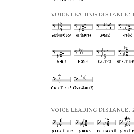
voice leading distance: 
E
♭
13(
♭
9
♯
9)no
♭
7
F
♯
7(
♭
5
♭
9
♯
9)
A
♭
9(
♯
5)
F
♯
9(
♭
5)
OPC equivalent
OPC equivalent
OPC equivalent
OPC equival
B
♭
Fr. 6
E Gr. 6
C7(
♯
11
♭
13)
F
♯
13
♯
11(
♭
9)
OPC equivalent
OPC equivalent
OPC equivalent
OPC equival
G min 13 no 5
C7sus4(add3)
OPC equivalent
OPC equivalent
voice leading distance: 
F
♯
Dom 11 no 5
F
♯
Dom 9
F
♯
Dom 7
♯
11
F
♯
13(
♯
11)