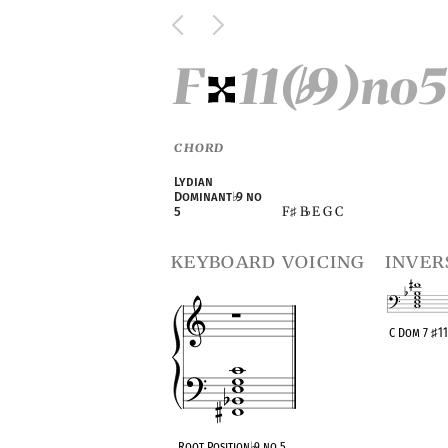
F
11(
9)no5
♭
CHORD
Lydian
Dominant
♭
9 no
F
B
E G C
5
♯
♭
keyboard voicing
inver
C Dom 7
♯
11
OPC equivalen
Root Position
♭
9 no 5