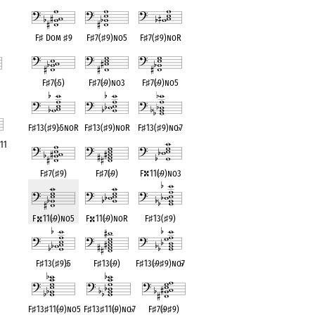
F
♯
Dom
♯
9
F
♯
7(
♯
9)no5
F
♯
7(
♯
9)noR
F
♯
7(
♭
5)
F
♯
7(
♭
9)no3
F
♯
7(
♭
9)no5
nt
F
♯
13(
♯
9)
♭
5noR
F
♯
13(
♯
9)noR
F
♯
13(
♯
9)no
♭
7
11
nt
F
♯
7(
♯
9)
F
♯
7(
♭
9)
F
11(
♭
9)no3
F
11(
♭
9)no5
F
11(
♭
9)noR
F
♯
13(
♯
9)
F
♯
13(
♯
9)
♭
5
F
♯
13(
♭
9)
F
♯
13(
♭
9
♯
9)no
♭
7
F
♯
13
♯
11(
♭
9)no5
F
♯
13
♯
11(
♭
9)no
♭
7
F
♯
7(
♭
9
♯
9)