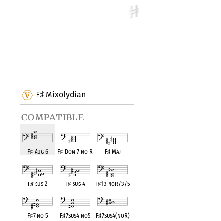
F
Mixolydian
♯
compatible
F
♯
Aug 6
F
♯
Dom 7 no R
F
♯
Maj
F
♯
sus 2
F
♯
sus 4
F
♯
13 noR/3/5
F
♯
7 no 5
F
♯
7sus4 no5
F
♯
7sus4(noR)