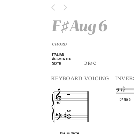
F
Aug 6
♯
CHORD
Italian
Augmented
D F
C
Sixth
♯
keyboard voicing
inver
D7 no 5
OPC equivalen
Italian Sixth