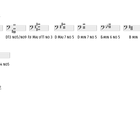
1
5
D13 no5/no9
F
♯
Maj
♯
11 no 3
D Maj 7 no 5
D min 7 no 5
E
♭
min 6 no 5
B min
ent
OPC equivalent
OPC equivalent
OPC equivalent
OPC equivalent
OPC equivalent
OPC equival
s4 no5
uivalent
2