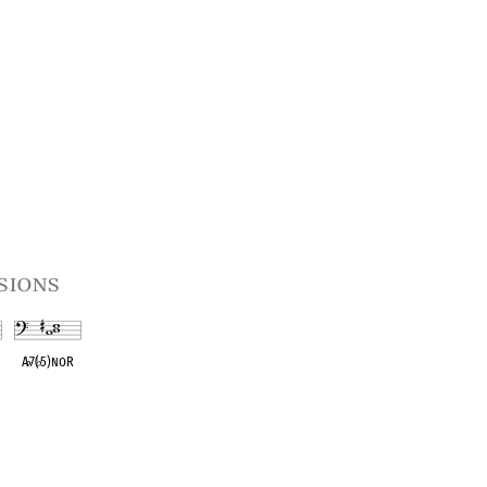
sions
A
♭
7(
♭
5)noR
t
OPC equivalent