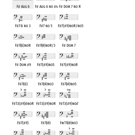
F
♯
Aug 6
F
♯
Aug 6 no
♯
4
F
♯
Dom 7 no R
F
♯
7
♭
5 no 3
F
♯
7 no 5
F
♯
7(
♯
9)noR/no5
F
♯
7(
♭
5)noR
F
♯
7(
♭
9)noR/3
F
♯
Dom 7
F
♯
Dom
♯
9
F
♯
7(
♯
9)no5
F
♯
7(
♯
9)noR
F
♯
7(
♭
5)
F
♯
7(
♭
9)no3
F
♯
7(
♭
9)no5
F
♯
13(
♯
9)
♭
5noR
F
♯
13(
♯
9)noR
F
♯
13(
♯
9)no
♭
7
F
♯
7(
♯
9)
F
♯
7(
♭
9)
F
11(
♭
9)no3