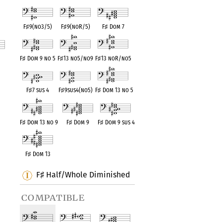
F
♯
9(no3/5)
F
♯
9(noR/5)
F
♯
Dom 7
F
♯
Dom 9 no 5
F
♯
13 no5/no9
F
♯
13 noR/no5
ent
F
♯
7 sus 4
F
♯
9sus4(no5)
F
♯
Dom 13 no 5
F
♯
Dom 13 no 9
F
♯
Dom 9
F
♯
Dom 9 sus 4
F
♯
Dom 13
F
Half/Whole Diminished
♯
compatible