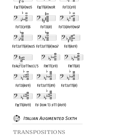
F
11(
♭
9)no5
F
11(
♭
9)noR
F
♯
13(
♯
9)
F
♯
13(
♯
9)
♭
5
F
♯
13(
♭
9)
F
♯
13(
♭
9
♯
9)no
♭
7
F
♯
13
♯
11(
♭
9)no5
F
♯
13
♯
11(
♭
9)no
♭
7
F
♯
7(
♭
9
♯
9)
F
♯
Alt13
♯
11no3/5
F
11(
♯
9)
F
11(
♭
9)
F
♯
13(
♭
9
♯
9)
F
♯
13
♯
11(#9)
F
♯
13
♯
11(
♭
9)
F
11(
♭
9
♯
9)
F
♯
Dom 13
♯
11 (
♭
9
♯
9)
Italian Augmented Sixth
transpositions