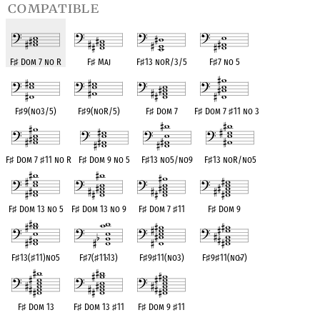
compatible
F
♯
Dom 7 no R
F
♯
Maj
F
♯
13 noR/3/5
F
♯
7 no 5
F
♯
9(no3/5)
F
♯
9(noR/5)
F
♯
Dom 7
F
♯
Dom 7
♯
11 no 3
F
♯
Dom 7
♯
11 no R
F
♯
Dom 9 no 5
F
♯
13 no5/no9
F
♯
13 noR/no5
F
♯
Dom 13 no 5
F
♯
Dom 13 no 9
F
♯
Dom 7
♯
11
F
♯
Dom 9
F
♯
13(
♯
11)no5
F
♯
7(
♯
11
♭
13)
F
♯
9
♯
11(no3)
F
♯
9
♯
11(no
♭
7)
F
♯
Dom 13
F
♯
Dom 13
♯
11
F
♯
Dom 9
♯
11