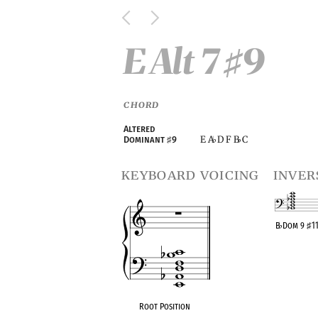
E Alt 7
9
♯
CHORD
Altered
E A
D F B
C
Dominant
♯
9
♭
♭
keyboard voicing
inver
B
♭
Dom 9
♯
1
OPC equivalen
Root Position