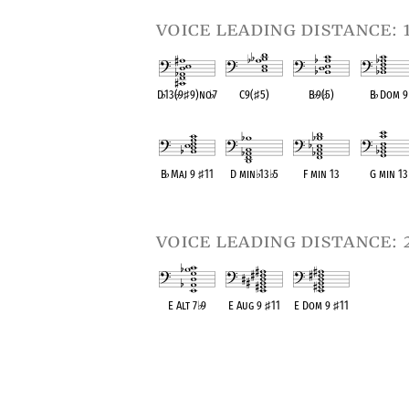
voice leading distance: 
D
♭
13(
♭
9
♯
9)no
♭
7
C9(
♯
5)
B
♭
9(
♭
5)
B
♭
Dom 9
OPC equivalent
OPC equivalent
OPC equivalent
OPC equival
B
♭
Maj 9
♯
11
D min
♭
13
♭
5
F min 13
G min 13
OPC equivalent
OPC equivalent
OPC equivalent
OPC equival
voice leading distance: 
E Alt 7
♭
9
E Aug 9
♯
11
E Dom 9
♯
11
OPC equivalent
OPC equivalent
OPC equivalent