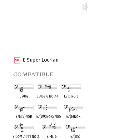
E Super Locrian
compatible
E Aug
E Aug 6 no
♯
4
E7
♭
5 no 3
E7(
♯
5)noR
E7(
♯
9)noR/no5
E7(
♭
5)noR
E Dom 7
♯
11 no 3
E Fr. 6
E7(
♯
5)