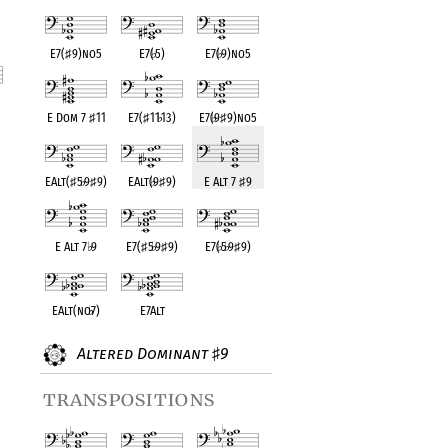
E7(
♯
9)no5
E7(
♭
5)
E7(
♭
9)no5
E Dom 7
♯
11
E7(
♯
11
♭
13)
E7(
♭
9
♯
9)no5
nt
EAlt(
♯
5
♭
9
♯
9)
EAlt(
♭
9
♯
9)
E Alt 7
♯
9
E Alt 7
♭
9
E7(
♯
5
♭
9
♯
9)
E7(
♭
5
♭
9
♯
9)
EAlt(no
♭
7)
E7Alt
Altered Dominant
9
♯
transpositions