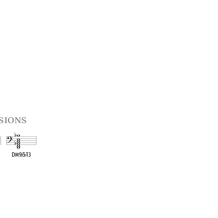
sions
1
Dm9
♭
5
♭
13
t
OPC equivalent