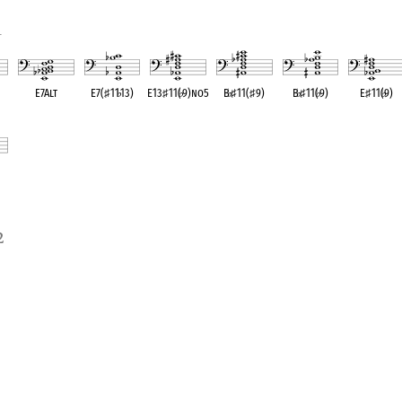
1
E7Alt
E7(
♯
11
♭
13)
E13
♯
11(
♭
9)no5
B
♭
♯
11(
♯
9)
B
♭
♯
11(
♭
9)
E
♯
11(
♭
9)
ent
OPC equivalent
OPC equivalent
OPC equivalent
OPC equivalent
OPC equivalent
OPC equivale
ent
2