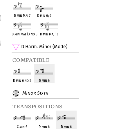
D min Maj 7
D min 6/9
nt
D min Maj 13 no 5
D min Maj 13
D Harm. Minor (Mode)
compatible
nt
D min 6 no 5
D min 6
Minor Sixth
transpositions
C min 6
D
♭
min 6
D min 6