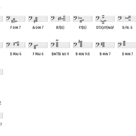
1
F dim 7
A
♭
dim 7
B7(
♭
5)
F7(
♭
5)
D13(
♯
9)no
♭
7
E
♭
Fr. 6
ent
OPC equivalent
OPC equivalent
OPC equivalent
OPC equivalent
OPC equivalent
OPC equivale
D Maj 6
F Maj 6
Bm11
♭
5 no 9
B min 9
♭
5
B min 7
D min 7
ent
OPC equivalent
OPC equivalent
OPC equivalent
OPC equivalent
OPC equivalent
OPC equivale
ent
2
 7
ent