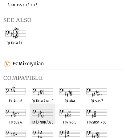
Rootless no 3 no 5
see also
F
♯
Dom 13
OPC equivalent
F
Mixolydian
♯
compatible
F
♯
Aug 6
F
♯
Dom 7 no R
F
♯
Maj
F
♯
sus 2
F
♯
sus 4
F
♯
13 noR/3/5
F
♯
7 no 5
F
♯
7sus4 no5