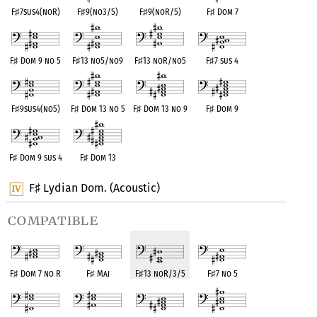
F
♯
7sus4(noR)
F
♯
9(no3/5)
F
♯
9(noR/5)
F
♯
Dom 7
F
♯
Dom 9 no 5
F
♯
13 no5/no9
F
♯
13 noR/no5
F
♯
7 sus 4
F
♯
9sus4(no5)
F
♯
Dom 13 no 5
F
♯
Dom 13 no 9
F
♯
Dom 9
F
♯
Dom 9 sus 4
F
♯
Dom 13
F
Lydian Dom. (Acoustic)
♯
compatible
F
♯
Dom 7 no R
F
♯
Maj
F
♯
13 noR/3/5
F
♯
7 no 5