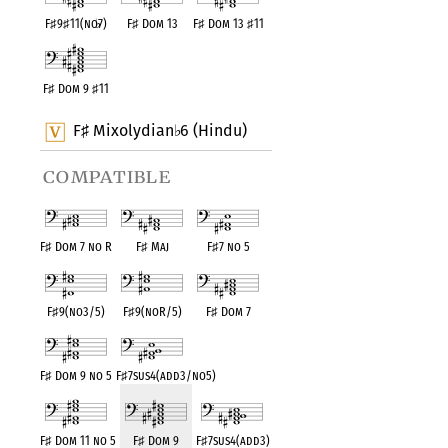
F
♯
9
♯
11(no
♭
7)
F
♯
Dom 13
F
♯
Dom 13
♯
11
F
♯
Dom 9
♯
11
F
Mixolydian
6 (Hindu)
♯
♭
compatible
F
♯
Dom 7 no R
F
♯
Maj
F
♯
7 no 5
F
♯
9(no3/5)
F
♯
9(noR/5)
F
♯
Dom 7
F
♯
Dom 9 no 5
F
♯
7sus4(add3/no5)
F
♯
Dom 11 no 5
F
♯
Dom 9
F
♯
7sus4(add3)