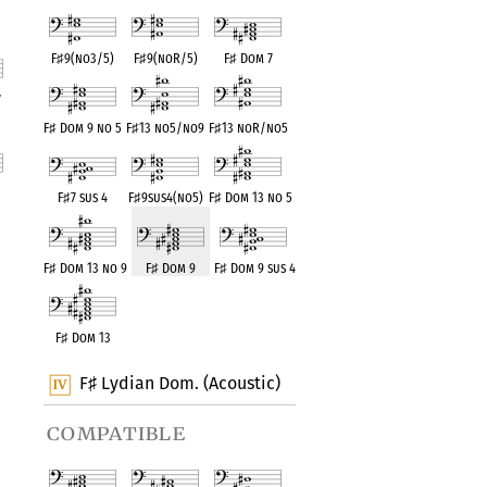
F
♯
9(no3/5)
F
♯
9(noR/5)
F
♯
Dom 7
7
F
♯
Dom 9 no 5
F
♯
13 no5/no9
F
♯
13 noR/no5
nt
F
♯
7 sus 4
F
♯
9sus4(no5)
F
♯
Dom 13 no 5
nt
F
♯
Dom 13 no 9
F
♯
Dom 9
F
♯
Dom 9 sus 4
F
♯
Dom 13
F
Lydian Dom. (Acoustic)
♯
compatible