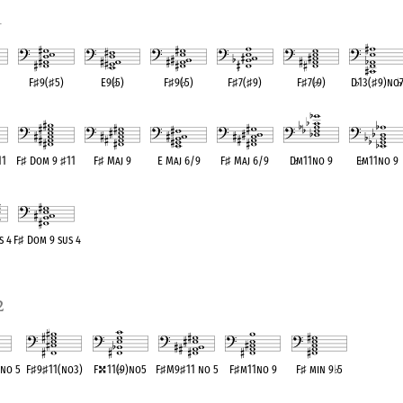
1
F
♯
9(
♯
5)
E9(
♭
5)
F
♯
9(
♭
5)
F
♯
7(
♯
9)
F
♯
7(
♭
9)
D
♭
13(
♯
9)no
♭
ent
OPC equivalent
OPC equivalent
OPC equivalent
OPC equivalent
OPC equivalent
OPC equivale
11
F
♯
Dom 9
♯
11
F
♯
Maj 9
E Maj 6/9
F
♯
Maj 6/9
D
♭
m11no 9
E
♭
m11no 9
ent
OPC equivalent
OPC equivalent
OPC equivalent
OPC equivalent
OPC equivalent
OPC equivale
s 4
F
♯
Dom 9 sus 4
ent
OPC equivalent
2
no 5
F
♯
9
♯
11(no3)
F
11(
♭
9)no5
F
♯
M9
♯
11 no 5
F
♯
m11no 9
F
♯
min 9
♭
5
lent
OPC equivalent
OPC equivalent
OPC equivalent
OPC equivalent
OPC equivalent