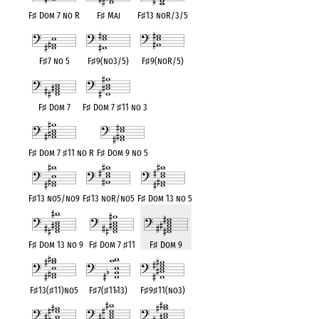
F
♯
Dom 7 no R
F
♯
Maj
F
♯
13 noR/3/5
F
♯
7 no 5
F
♯
9(no3/5)
F
♯
9(noR/5)
F
♯
Dom 7
F
♯
Dom 7
♯
11 no 3
F
♯
Dom 7
♯
11 no R
F
♯
Dom 9 no 5
F
♯
13 no5/no9
F
♯
13 noR/no5
F
♯
Dom 13 no 5
F
♯
Dom 13 no 9
F
♯
Dom 7
♯
11
F
♯
Dom 9
F
♯
13(
♯
11)no5
F
♯
7(
♯
11
♭
13)
F
♯
9
♯
11(no3)