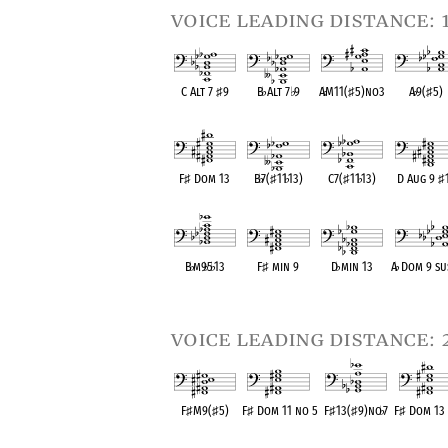
voice leading distance: 
C Alt 7
♯
9
B
♭
Alt 7
♭
9
A
♭
M11(
♯
5)no3
A
♭
9(
♯
5)
OPC equivalent
OPC equivalent
OPC equivalent
OPC equival
F
♯
Dom 13
B
♭
7(
♯
11
♭
13)
C7(
♯
11
♭
13)
D Aug 9
♯
OPC equivalent
OPC equivalent
OPC equivalent
OPC equival
B
♭
m9
♭
5
♭
13
F
♯
min 9
D
♭
min 13
A
♭
Dom 9 su
OPC equivalent
OPC equivalent
OPC equivalent
OPC equival
voice leading distance: 
F
♯
M9(
♯
5)
F
♯
Dom 11 no 5
F
♯
13(
♯
9)no
♭
7
F
♯
Dom 13 
OPC equivalent
OPC equivalent
OPC equivalent
OPC equiva