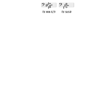
F
♯
min 6/9
F
♯
sus
♭
9
OPC equivalent
OPC equivalent