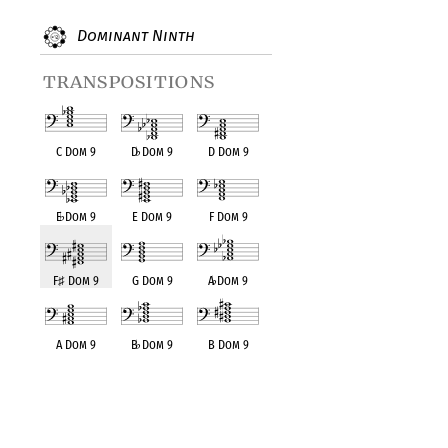
Dominant Ninth
transpositions
C Dom 9
D
♭
Dom 9
D Dom 9
E
♭
Dom 9
E Dom 9
F Dom 9
F
♯
Dom 9
G Dom 9
A
♭
Dom 9
A Dom 9
B
♭
Dom 9
B Dom 9