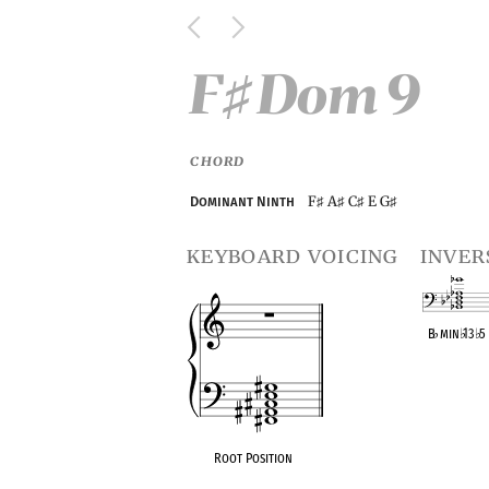
F
Dom 9
♯
CHORD
F
A
C
E G
Dominant Ninth
♯
♯
♯
♯
keyboard voicing
inver
B
♭
min
♭
13
♭
5
OPC equivalen
Root Position