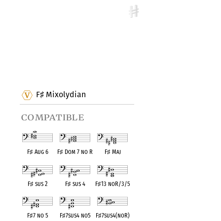
F
Mixolydian
♯
compatible
F
♯
Aug 6
F
♯
Dom 7 no R
F
♯
Maj
F
♯
sus 2
F
♯
sus 4
F
♯
13 noR/3/5
F
♯
7 no 5
F
♯
7sus4 no5
F
♯
7sus4(noR)