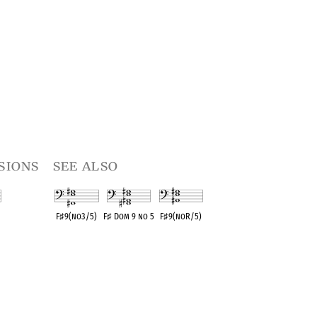
sions
see also
F
♯
9(no3/5)
F
♯
Dom 9 no 5
F
♯
9(noR/5)
t
OPC equivalent
OPC equivalent
OPC equivalent